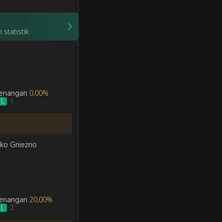
statistik.
menangan
0,00%
L
1
zko Gniezno
menangan
20,00%
L
2