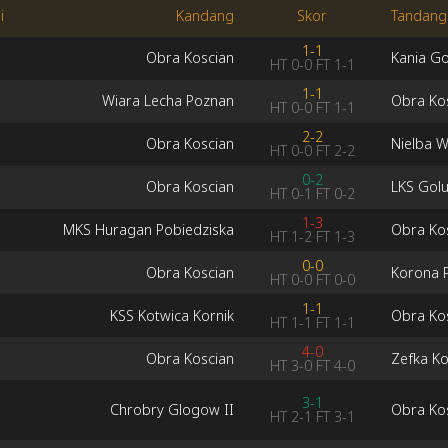
i
Kandang
Skor
Tandang
1-1
Obra Koscian
Kania G
HT
0-0
FT
1-1
1-1
Wiara Lecha Poznan
Obra Ko
HT
0-0
FT
1-1
2-2
Obra Koscian
Nielba 
HT
0-0
FT
2-2
0-2
Obra Koscian
LKS Gol
HT
0-1
FT
0-2
1-3
MKS Huragan Pobiedziska
Obra Ko
HT
1-2
FT
1-3
0-0
Obra Koscian
Korona P
HT
0-0
FT
0-0
1-1
KSS Kotwica Kornik
Obra Ko
HT
1-1
FT
1-1
4-0
Obra Koscian
Zefka K
HT
3-0
FT
4-0
3-1
Chrobry Glogow II
Obra Ko
HT
2-1
FT
3-1