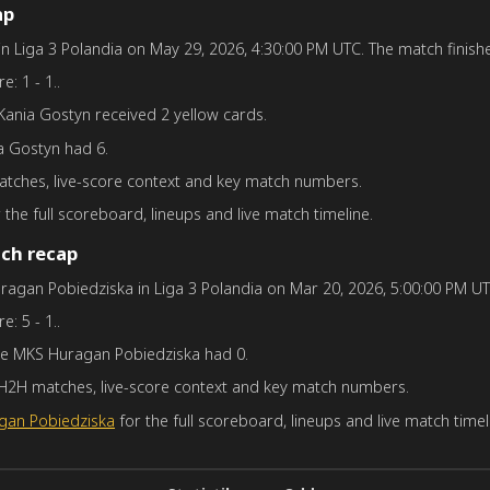
ap
n Liga 3 Polandia on May 29, 2026, 4:30:00 PM UTC. The match finished 
e: 1 - 1..
Kania Gostyn received 2 yellow cards.
a Gostyn had 6.
tches, live-score context and key match numbers.
 the full scoreboard, lineups and live match timeline.
ch recap
agan Pobiedziska in Liga 3 Polandia on Mar 20, 2026, 5:00:00 PM UTC
e: 5 - 1..
le MKS Huragan Pobiedziska had 0.
H2H matches, live-score context and key match numbers.
gan Pobiedziska
for the full scoreboard, lineups and live match timel