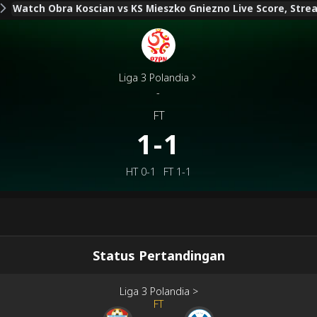
Watch Obra Koscian vs KS Mieszko Gniezno Live Score, Strea
Liga 3 Polandia
-
FT
1-1
HT
0-1
FT
1-1
Status Pertandingan
Liga 3 Polandia
>
FT