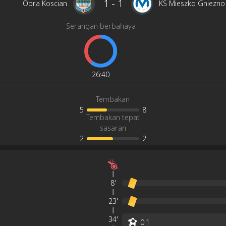
1
-
1
Obra Koscian
KS Mieszko Gniezno
Serangan berbahaya
26
:
40
Tembakan
5
8
Tembakan tepat
sasaran
2
2
8'
23'
34'
0
:
1