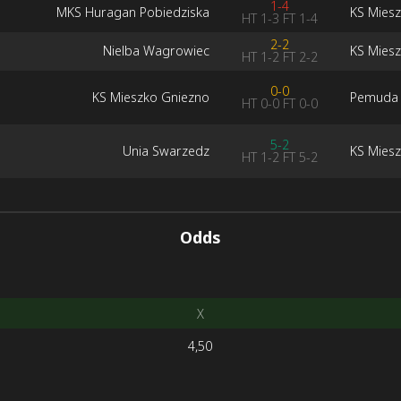
1-4
MKS Huragan Pobiedziska
KS Mies
HT
1-3
FT
1-4
2-2
Nielba Wagrowiec
KS Mies
HT
1-2
FT
2-2
0-0
KS Mieszko Gniezno
Pemuda 
HT
0-0
FT
0-0
5-2
Unia Swarzedz
KS Mies
HT
1-2
FT
5-2
Odds
X
4,50