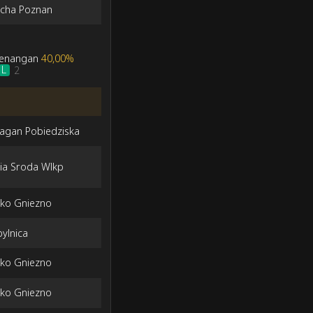
echa Poznan
menangan
40,00%
L
2
agan Pobiedziska
ia Sroda Wlkp
zko Gniezno
bylnica
zko Gniezno
zko Gniezno