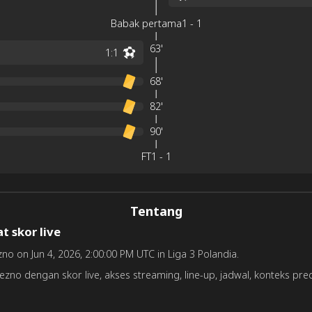
Babak pertama
1
-
1
63'
1
:
1
68'
82'
90'
FT
1
-
1
Tentang
t skor live
no on Jun 4, 2026, 2:00:00 PM UTC in Liga 3 Polandia.
no dengan skor live, akses streaming, line-up, jadwal, konteks pred