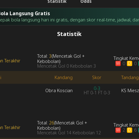
Statistik
Odds
ola Langsung Gratis
ak bola langsung hari ini gratis, dengan skor real-time, jadwal, dan 
Statistik
Total:
3
(
Mencetak Gol
+
Tingkat Ke
n Terakhir
Kebobolan
)
W
D
0
0
Mencetak Gol
0
Kebobolan
3
i
Kandang
Skor
Tandang
0-3
Obra Koscian
KS Mies
HT
0-1
FT
0-3
Total:
26
(
Mencetak Gol
+
Tingkat Ke
n Terakhir
Kebobolan
)
W
D
2
6
Mencetak Gol
14
Kebobolan
12