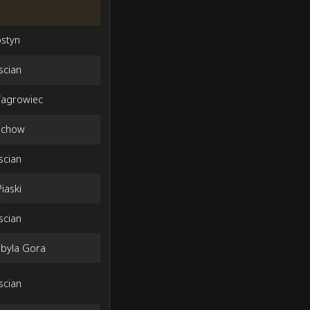
ostyn
scian
Wagrowiec
uchow
scian
iaski
scian
obyla Gora
scian