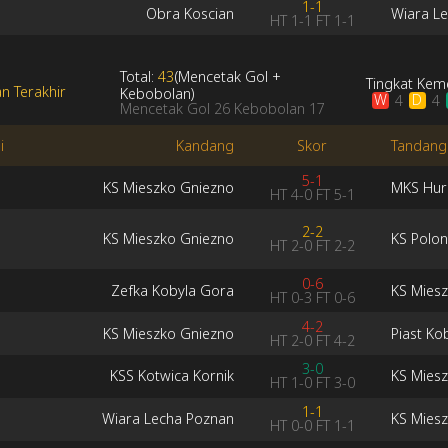
1-1
Obra Koscian
Wiara L
HT
1-1
FT
1-1
Total:
43
(
Mencetak Gol
+
Tingkat Ke
n Terakhir
Kebobolan
)
W
D
4
4
Mencetak Gol
26
Kebobolan
17
i
Kandang
Skor
Tandang
5-1
KS Mieszko Gniezno
MKS Hur
HT
4-0
FT
5-1
2-2
KS Mieszko Gniezno
KS Polon
HT
2-0
FT
2-2
0-6
Zefka Kobyla Gora
KS Mies
HT
0-3
FT
0-6
4-2
KS Mieszko Gniezno
Piast Ko
HT
2-0
FT
4-2
3-0
KSS Kotwica Kornik
KS Mies
HT
1-0
FT
3-0
1-1
Wiara Lecha Poznan
KS Mies
HT
0-0
FT
1-1