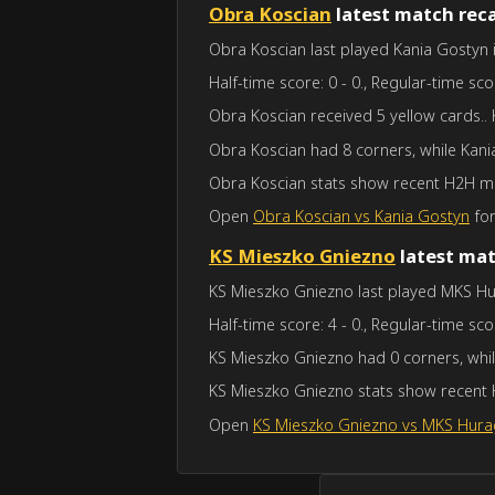
Obra Koscian
latest match rec
Obra Koscian last played Kania Gostyn i
Half-time score: 0 - 0., Regular-time scor
Obra Koscian received 5 yellow cards.. 
Obra Koscian had 8 corners, while Kani
Obra Koscian stats show recent H2H ma
Open
Obra Koscian vs Kania Gostyn
for
KS Mieszko Gniezno
latest mat
KS Mieszko Gniezno last played MKS Hur
Half-time score: 4 - 0., Regular-time scor
KS Mieszko Gniezno had 0 corners, whi
KS Mieszko Gniezno stats show recent 
Open
KS Mieszko Gniezno vs MKS Hura