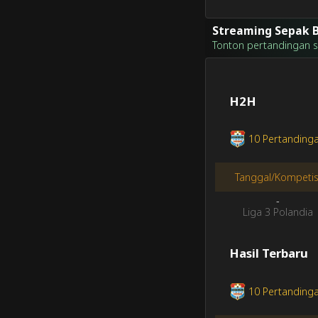
Streaming Sepak B
Tonton pertandingan sep
H2H
10 Pertandinga
Tanggal/Kompetis
-
Liga 3 Polandia
Hasil Terbaru
10 Pertandinga