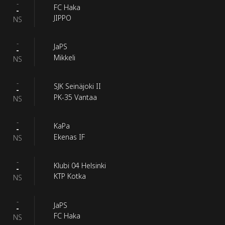
-
FC Haka
-
JIPPO
NS
-
JaPS
-
Mikkeli
NS
-
SJK Seinäjoki II
-
PK-35 Vantaa
NS
-
KaPa
-
Ekenas IF
NS
-
Klubi 04 Helsinki
-
KTP Kotka
NS
-
JaPS
-
FC Haka
NS