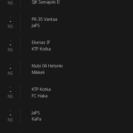
SJK Seinäjoki II
NS
-
PK-35 Vantaa
-
JaPS
NS
-
Ekenas IF
-
KTP Kotka
NS
-
Klubi 04 Helsinki
-
Mikkeli
NS
-
KTP Kotka
-
FC Haka
NS
-
JaPS
-
KaPa
NS