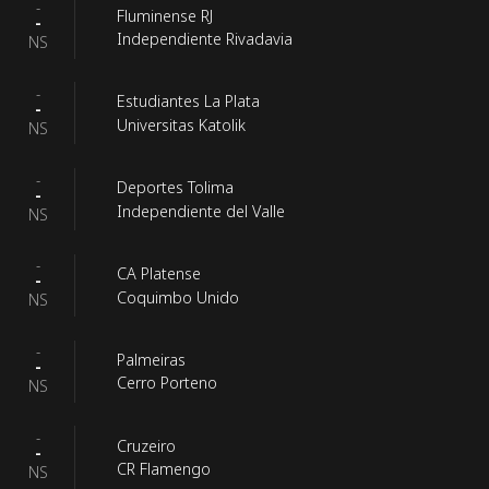
-
Fluminense RJ
-
Independiente Rivadavia
NS
-
Estudiantes La Plata
-
Universitas Katolik
NS
-
Deportes Tolima
-
Independiente del Valle
NS
-
CA Platense
-
Coquimbo Unido
NS
-
Palmeiras
-
Cerro Porteno
NS
-
Cruzeiro
-
CR Flamengo
NS