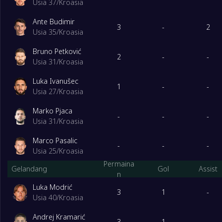
Usia 37
/
Kroasia
4
Polandia
3
Ante Budimir
3
-
2
Usia 35
/
Kroasia
EGroup
Dimainkan
Bruno Petković
1
Rumania
3
2
-
-
Usia 31
/
Kroasia
Luka Ivanušec
2
Belgia
3
1
-
-
Usia 27
/
Kroasia
Marko Pjaca
3
Slowakia
3
-
-
-
Usia 31
/
Kroasia
Marco Pasalic
4
Ukraina
3
-
-
-
Usia 25
/
Kroasia
Permaina
FGroup
Dimainkan
Gelandang
Gol
Assist
n
Luka Modrić
1
Portugal
3
3
1
-
Usia 40
/
Kroasia
Andrej Kramarić
2
Turki
3
3
1
-