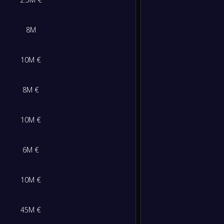
-
Skotla
-
1
/
1
/
1
4
/
4
4
Kroasi
8M
FT
0
/
1
/
2
3
/
5
1
10M €
8M €
10M €
6M €
10M €
45M €