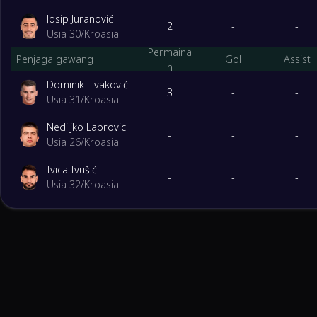
Josip Juranović
2
-
-
Usia 30
/
Kroasia
Permaina
Penjaga gawang
Gol
Assist
n
Dominik Livaković
3
-
-
Usia 31
/
Kroasia
Nediljko Labrovic
-
-
-
Usia 26
/
Kroasia
Ivica Ivušić
-
-
-
Usia 32
/
Kroasia