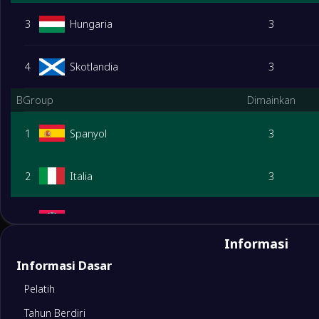
3
Hungaria
3
4
Skotlandia
3
BGroup
Dimainkan
1
Spanyol
3
2
Italia
3
3
Kroasia
3
Informasi
4
Albania
3
Informasi Dasar
Pelatih
CGroup
Dimainkan
Tahun Berdiri