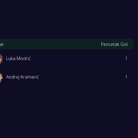
ar
Pencetak Gol
Luka Modrić
1
Andrej Kramarić
1