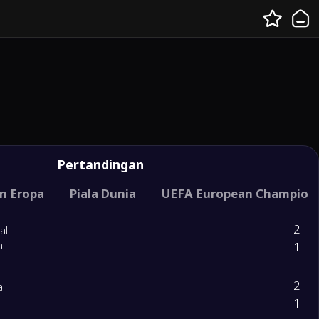
Pertandingan
unia （ UEFA )
n Eropa
Piala Dunia
Ramah Internasional
UEFA European Championsh
2
al
1
a
2
a
1