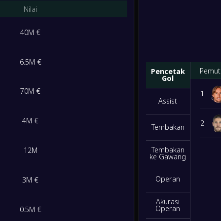
Nilai
40M €
6.5M €
Pemut
Pencetak
Gol
70M €
1
Assist
4M €
2
Tembakan
Tembakan
12M
ke Gawang
Operan
3M €
Akurasi
Operan
0.5M €