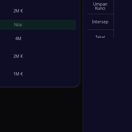
Umpan
Kunci
2M €
Intersep
Nilai
Tekel
4M
Tembakan
Diblok
2M €
Sapuan
1M €
Kartu
Kuning
Menit
Bermain
Dribel
Sukses