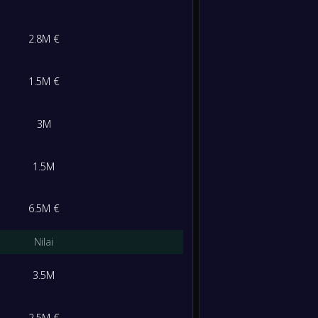
-
Kepula
-
0
/
1
/
2
3
/
6
1
Kroasi
FT
2.8M €
M/S/K
Gol
Poin
-
Kroasi
-
Ceko
1
/
1
/
1
4
/
3
4
FT
1.5M €
-
Gibral
1
/
1
/
1
2
/
1
4
-
3M
Kroasi
FT
1
/
1
/
1
3
/
3
4
1.5M
-
Peranc
-
Kroasi
FT
1
/
1
/
1
2
/
4
4
6.5M €
-
Kroasi
-
M/S/K
Gol
Poin
Nilai
Peranc
FT
2
/
0
/
1
5
/
3
6
3.5M
-
Kroasi
-
Portug
FT
2
/
0
/
1
5
/
5
6
2.5M €