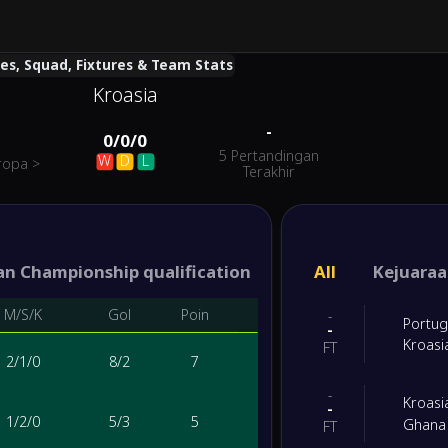
res, Squad, Fixtures & Team Stats
Kroasia
-
0
/
0
/
0
5 Pertandingan
W
D
L
ropa
>
Terakhir
n Championship qualification
Kualifikasi Piala D
All
Kejuaraa
M/S/K
Gol
Poin
-
Portug
-
Kroasi
FT
2
/
1
/
0
8
/
2
7
-
Kroasi
-
1
/
2
/
0
5
/
3
5
Ghana
FT