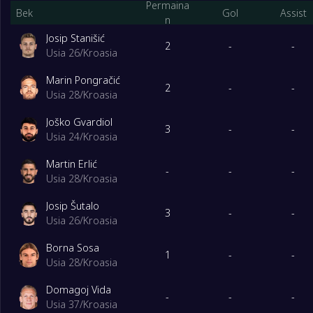
Permaina
Bek
Gol
Assist
n
Josip Stanišić
2
-
-
Usia 26
/
Kroasia
Marin Pongračić
2
-
-
Usia 28
/
Kroasia
Joško Gvardiol
3
-
-
Usia 24
/
Kroasia
Martin Erlić
-
-
-
Usia 28
/
Kroasia
Josip Šutalo
3
-
-
Usia 26
/
Kroasia
Borna Sosa
1
-
-
Usia 28
/
Kroasia
Domagoj Vida
-
-
-
Usia 37
/
Kroasia