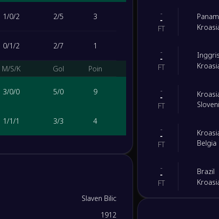
-
1
/
0
/
2
2
/
5
3
Panam
-
Kroasi
FT
0
/
1
/
2
2
/
7
1
-
Inggri
-
Kroasi
FT
M/S/K
Gol
Poin
-
3
/
0
/
0
5
/
0
9
Kroasi
-
Sloven
FT
1
/
1
/
1
3
/
3
4
-
Kroasi
-
Belgia
FT
0
/
2
/
1
3
/
6
2
-
Brazil
-
0
/
1
/
2
3
/
5
1
Kroasi
FT
Slaven Bilic
M/S/K
Gol
Poin
-
Kolom
-
1912