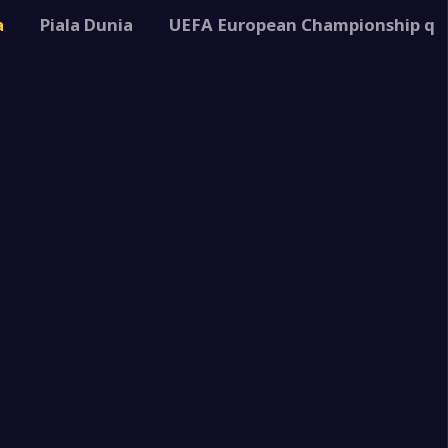
2
a
a
Piala Dunia
UEFA European Championship qua
2
negro
3
a
3
a
1
uan Faroe
3
a
0
tar
0
0
a
4
a
0
negro