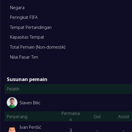
1
Inggris
3
Negara
Peringkat FIFA
2
Slovenia
3
Tempat Pertandingan
Kapasitas Tempat
3
Denmark
3
Total Pemain (Non-domestik)
4
Serbia
3
Nilai Pasar Tim
DGroup
Dimainkan
Susunan pemain
1
Austria
3
Pelatih
2
Perancis
3
Slaven Bilic
Permaina
Penyerang
Gol
Assist
n
3
Belanda
3
Ivan Perišić
3
-
-