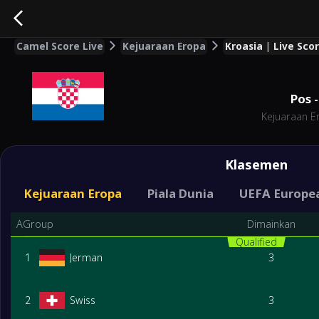
Camel Score Live
Kejuaraan Eropa
Kroasia | Live Sco
Pos
-
Kejuaraan E
Klasemen
Kejuaraan Eropa
Piala Dunia
UEFA Europea
AGroup
Dimainkan
Qualified
1
Jerman
3
2
Swiss
3