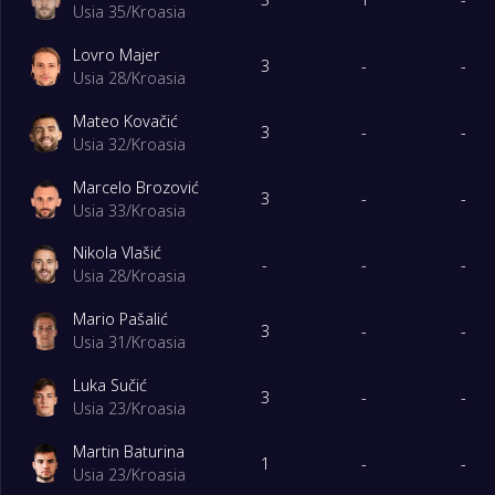
Usia 35
/
Kroasia
Lovro Majer
3
Georgia
3
3
-
-
Usia 28
/
Kroasia
Mateo Kovačić
4
Ceko
3
3
-
-
Usia 32
/
Kroasia
Marcelo Brozović
3
-
-
Usia 33
/
Kroasia
Nikola Vlašić
-
-
-
Usia 28
/
Kroasia
Mario Pašalić
3
-
-
Usia 31
/
Kroasia
Luka Sučić
3
-
-
Usia 23
/
Kroasia
Martin Baturina
1
-
-
Usia 23
/
Kroasia