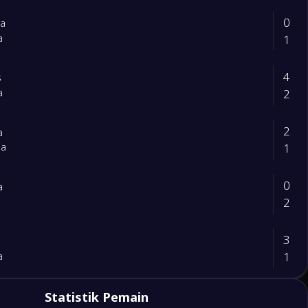
0
a
1
a
4
s
2
a
2
a
1
ia
0
a
2
3
1
a
1
Statistik Pemain
bia