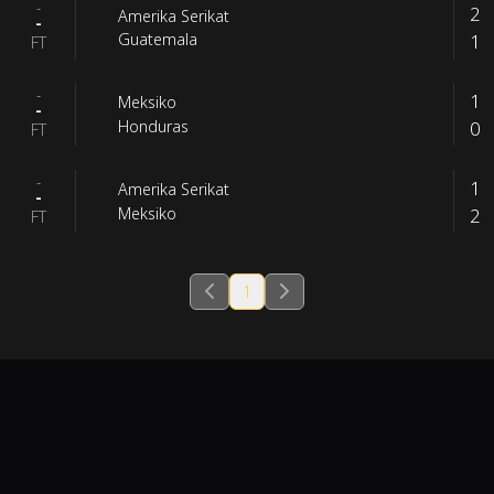
-
2
Amerika Serikat
-
1
Guatemala
FT
-
1
Meksiko
-
0
Honduras
FT
-
1
Amerika Serikat
-
2
Meksiko
FT
1