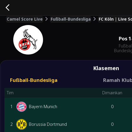
Camel Score Live
Fußball-Bundesliga
FC Köln | Live 
Pos
1
Fußbal
Bundesli
Klasemen
Fußball-Bundesliga
Ramah Klub
Tim
Dimainkan
1
Bayern Munich
0
2
Borussia Dortmund
0