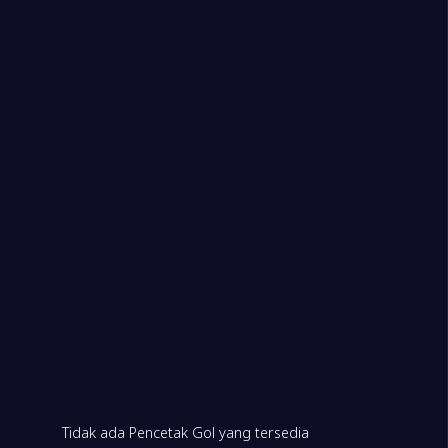
2
iburg
1
n
1
Tidak ada Pencetak Gol yang tersedia