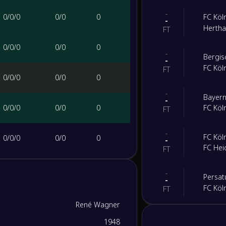
-
0
/
0
/
0
0
/
0
0
FC Köl
-
Hertha
FT
0
/
0
/
0
0
/
0
0
-
Bergis
-
FC Köl
FT
0
/
0
/
0
0
/
0
0
-
Bayern
-
0
/
0
/
0
0
/
0
0
FC Köl
FT
-
FC Köl
0
/
0
/
0
0
/
0
0
-
FC He
FT
0
/
0
/
0
0
/
0
0
-
Persat
-
FC Köl
FT
0
/
0
/
0
0
/
0
0
René Wagner
-
FC Köl
-
1948