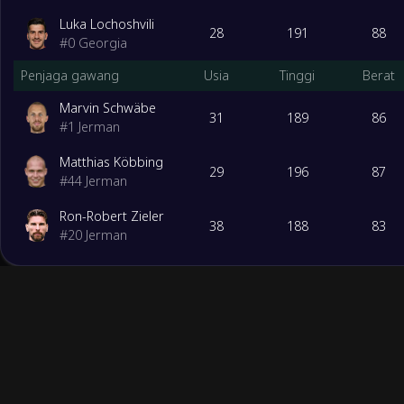
Luka Lochoshvili
28
191
88
#
0
Georgia
Penjaga gawang
Usia
Tinggi
Berat
Marvin Schwäbe
31
189
86
#
1
Jerman
Matthias Köbbing
29
196
87
#
44
Jerman
Ron-Robert Zieler
38
188
83
#
20
Jerman