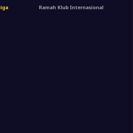
2
Leverkusen
liga
Ramah Klub Internasional
1
i
1
n
3
n
1
r Bremen
2
cht Frankfurt
2
n
3
n
3
sia Mönchengladbach
1
rger SV
1
n