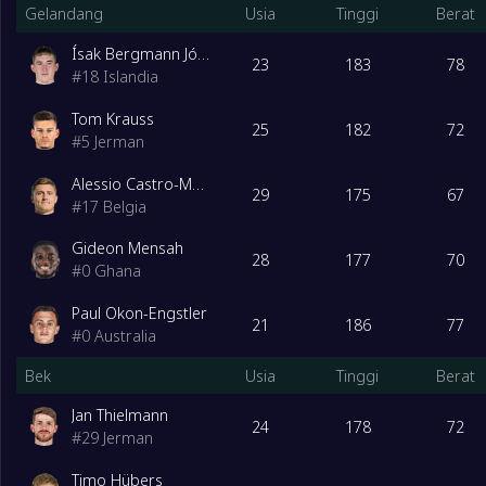
Gelandang
Usia
Tinggi
Berat
Ísak Bergmann Jóhannesson
23
183
78
#
18
Islandia
Tom Krauss
25
182
72
#
5
Jerman
Alessio Castro-Montes
29
175
67
#
17
Belgia
Gideon Mensah
28
177
70
#
0
Ghana
Paul Okon-Engstler
21
186
77
#
0
Australia
Bek
Usia
Tinggi
Berat
Jan Thielmann
24
178
72
#
29
Jerman
Timo Hübers