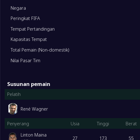
10
FSV Mainz 05
0
Negara
Peringkat FIFA
11
Persatuan Berlin
0
Tempat Pertandingan
12
Borussia Mönchengladbach
0
Kapasitas Tempat
Total Pemain (Non-domestik)
13
Hamburger SV
0
Nilai Pasar Tim
14
FC Köln
0
Susunan pemain
Pelatih
15
Werder Bremen
0
Relegation Playoffs
René Wagner
16
Schalke 04
0
Penyerang
Usia
Tinggi
Berat
Degrade Team
17
SV Elversberg
0
Linton Maina
27
173
55