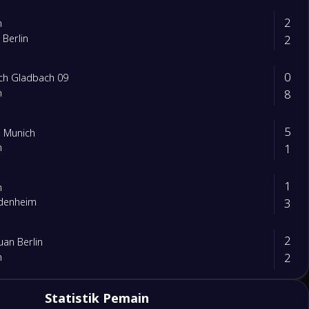
2
n
2
 Berlin
0
ch Gladbach 09
8
n
5
 Munich
1
n
1
n
3
idenheim
2
uan Berlin
2
n
1
Statistik Pemain
n