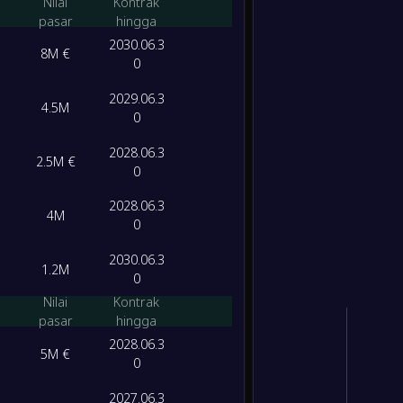
Nilai
Kontrak
pasar
hingga
-
SC Fre
-
2030.06.3
FC Köl
8M €
FT
0
2029.06.3
4.5M
0
2028.06.3
2.5M €
0
2028.06.3
4M
0
2030.06.3
1.2M
0
Nilai
Kontrak
pasar
hingga
2028.06.3
5M €
0
2027.06.3