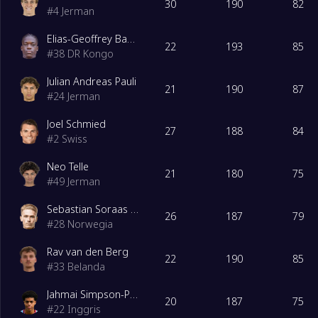
30
190
82
#
4
Jerman
Elias-Geoffrey Bakatukanda
22
193
85
#
38
DR Kongo
Julian Andreas Pauli
21
190
87
#
24
Jerman
Joel Schmied
27
188
84
#
2
Swiss
Neo Telle
21
180
75
#
49
Jerman
Sebastian Soraas Sebulonsen
26
187
79
#
28
Norwegia
Rav van den Berg
22
190
85
#
33
Belanda
Jahmai Simpson-Pusey
20
187
75
#
22
Inggris