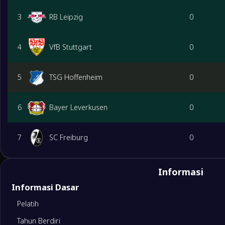
3
RB Leipzig
0
4
VfB Stuttgart
0
5
TSG Hoffenheim
0
6
Bayer Leverkusen
0
7
SC Freiburg
0
8
Eintracht Frankfurt
0
Informasi
Informasi Dasar
9
FC Augsburg
0
Pelatih
Tahun Berdiri