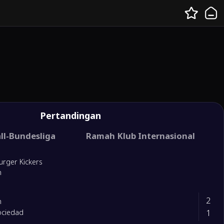
Pertandingan
ll-Bundesliga
Ramah Klub Internasional
rger Kickers
n
2
n
1
ociedad