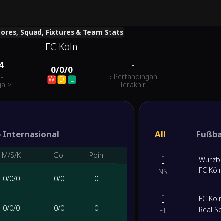
Scores, Squad, Fixtures & Team Stats
FC Köln
4
-
0
/
0
/
0
l-
5 Pertandingan
W
D
L
ga
>
Terakhir
 Internasional
All
Fußba
M/S/K
Gol
Poin
-
Wurzbu
-
FC Köl
NS
0
/
0
/
0
0
/
0
0
-
FC Köl
-
0
/
0
/
0
0
/
0
0
Real S
FT