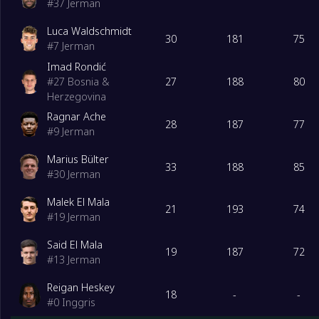
#
37
Jerman
18
SC Paderborn 07
0
Luca Waldschmidt
30
181
75
#
7
Jerman
Imad Rondić
27
188
80
#
27
Bosnia &
Herzegovina
Ragnar Ache
28
187
77
#
9
Jerman
Marius Bülter
33
188
85
#
30
Jerman
Malek El Mala
21
193
74
#
19
Jerman
Said El Mala
19
187
72
#
13
Jerman
Reigan Heskey
18
-
-
#
0
Inggris