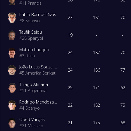
#
11
Prancis
Pablo Barrios Rivas
23
181
70
#
8
Spanyol
Taufik Seidu
19
-
-
#
28
Spanyol
Matteo Ruggeri
24
187
70
#
3
Italia
João Lucas Souza Cardoso
24
186
77
#
5
Amerika Serikat
Thiago Almada
25
171
62
#
11
Argentina
Rodrigo Mendoza Martinez Moya
22
182
75
#
4
Spanyol
Obed Vargas
21
175
68
#
21
Meksiko