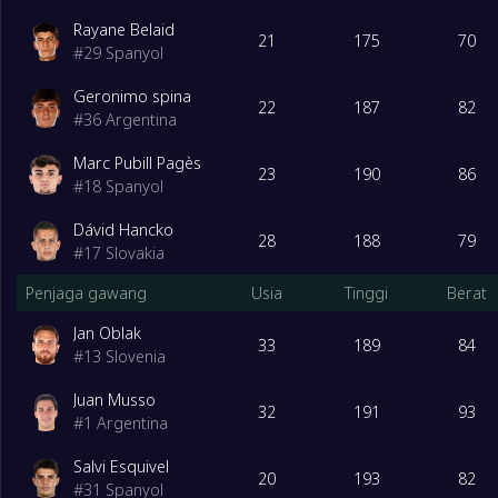
Rayane Belaid
21
175
70
#
29
Spanyol
Geronimo spina
22
187
82
#
36
Argentina
Marc Pubill Pagès
23
190
86
#
18
Spanyol
Dávid Hancko
28
188
79
#
17
Slovakia
Penjaga gawang
Usia
Tinggi
Berat
Jan Oblak
33
189
84
#
13
Slovenia
Juan Musso
32
191
93
#
1
Argentina
Salvi Esquivel
20
193
82
#
31
Spanyol