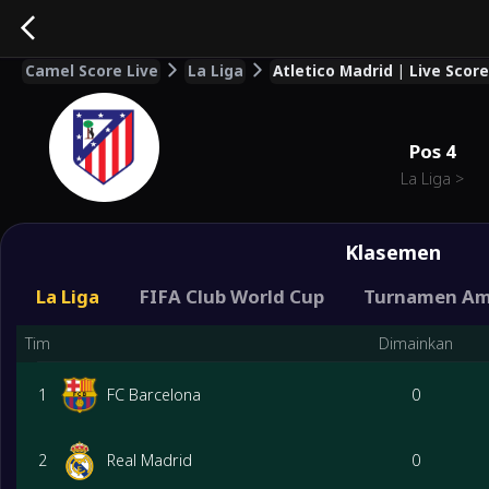
Camel Score Live
La Liga
Atletico Madrid | Live Scor
Pos
4
La Liga
>
Klasemen
La Liga
FIFA Club World Cup
Turnamen Am
Tim
Dimainkan
1
FC Barcelona
0
2
Real Madrid
0