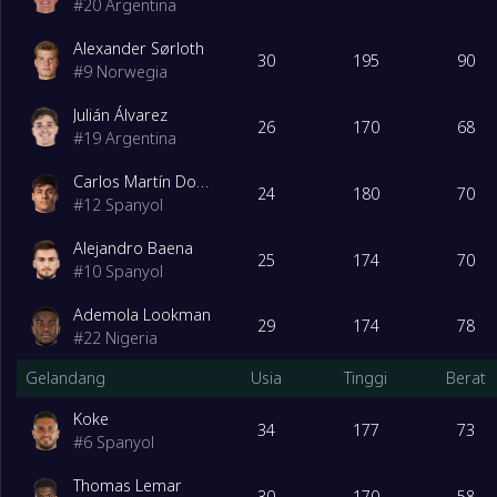
#
20
Argentina
Degrade Team
18
Racing Santander
0
Alexander Sørloth
30
195
90
#
9
Norwegia
19
Deportivo La Coruna
0
Julián Álvarez
26
170
68
#
19
Argentina
20
Malaga
0
Carlos Martín Domínguez
24
180
70
#
12
Spanyol
Alejandro Baena
25
174
70
#
10
Spanyol
Ademola Lookman
29
174
78
#
22
Nigeria
Gelandang
Usia
Tinggi
Berat
Koke
34
177
73
#
6
Spanyol
Thomas Lemar
30
170
58