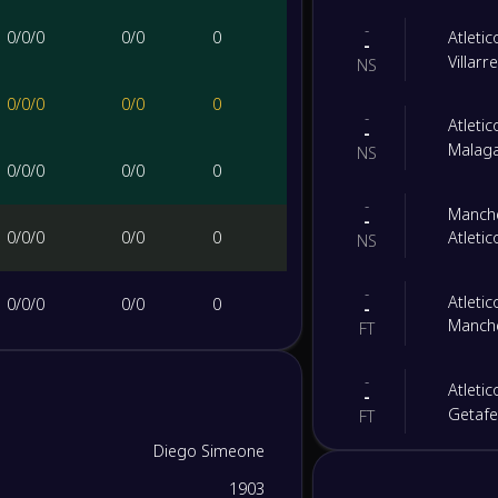
-
0
/
0
/
0
0
/
0
0
Atleti
-
Villarr
NS
0
/
0
/
0
0
/
0
0
-
Atleti
-
Malag
NS
0
/
0
/
0
0
/
0
0
-
Manche
-
0
/
0
/
0
0
/
0
0
Atleti
NS
-
Atleti
0
/
0
/
0
0
/
0
0
-
Manche
FT
0
/
0
/
0
0
/
0
0
-
Atleti
-
Getaf
FT
0
/
0
/
0
0
/
0
0
Diego Simeone
-
Villarr
-
1903