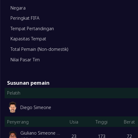
10
Real Sociedad
0
Negara
Peringkat FIFA
11
RCD Espanyol
0
Tempat Pertandingan
12
Athletic Bilbao
0
Kapasitas Tempat
Total Pemain (Non-domestik)
13
Sevilla
0
Nilai Pasar Tim
14
Alaves
0
Susunan pemain
Pelatih
15
Elche
0
Diego Simeone
16
Levante
0
Penyerang
Usia
Tinggi
Berat
17
Osasuna
0
Giuliano Simeone Baldini
23
173
72