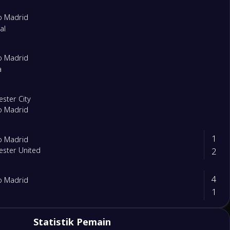
co Madrid
eal
co Madrid
a
ster City
co Madrid
1
co Madrid
2
ster United
4
co Madrid
1
e
5
Statistik Pemain
eal