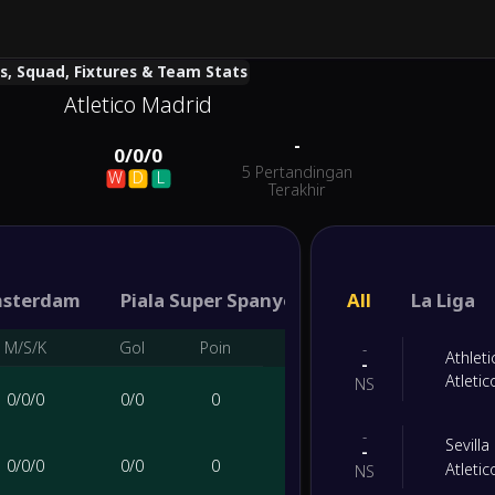
es, Squad, Fixtures & Team Stats
Atletico Madrid
-
0
/
0
/
0
5 Pertandingan
W
D
L
Terakhir
sterdam
Piala Super Spanyol
Piala Champions
All
La Liga
M/S/K
Gol
Poin
-
Athleti
-
Atleti
NS
0
/
0
/
0
0
/
0
0
-
Sevilla
-
0
/
0
/
0
0
/
0
0
Atleti
NS