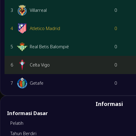
3
Villarreal
0
4
Atletico Madrid
0
5
Real Betis Balompié
0
6
Celta Vigo
0
7
Getafe
0
8
Rayo Vallecano
0
Informasi
Informasi Dasar
9
Valencia
0
Pelatih
Tahun Berdiri