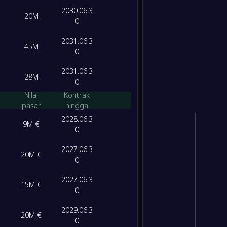
2030.06.3
20M
0
2031.06.3
45M
0
2031.06.3
28M
0
Nilai
Kontrak
pasar
hingga
2028.06.3
9M €
0
2027.06.3
20M €
0
2027.06.3
15M €
0
2029.06.3
20M €
0