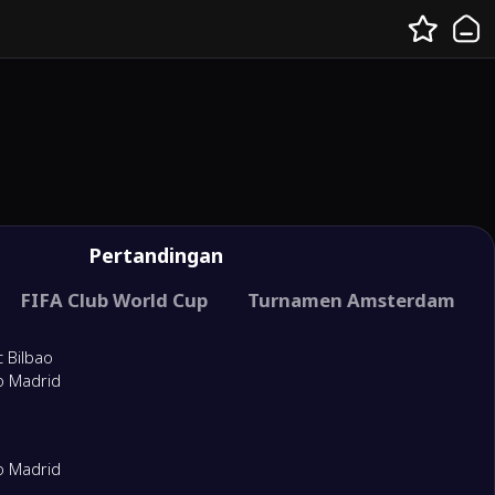
Pertandingan
 Internasional
FIFA Club World Cup
Piala Raja Spanyol
Turnamen Amsterdam
c Bilbao
co Madrid
co Madrid