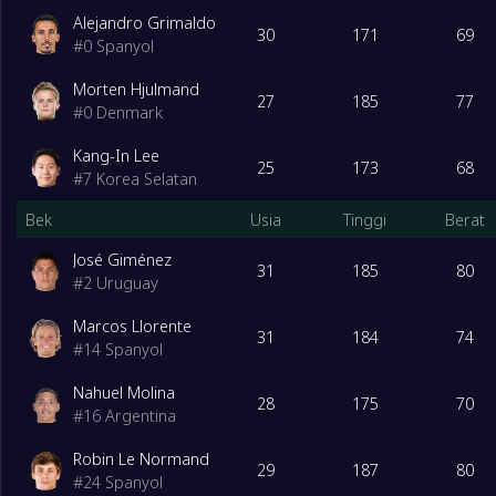
Alejandro Grimaldo
30
171
69
#
0
Spanyol
Morten Hjulmand
27
185
77
#
0
Denmark
Kang-In Lee
25
173
68
#
7
Korea Selatan
Bek
Usia
Tinggi
Berat
José Giménez
31
185
80
#
2
Uruguay
Marcos Llorente
31
184
74
#
14
Spanyol
Nahuel Molina
28
175
70
#
16
Argentina
Robin Le Normand
29
187
80
#
24
Spanyol