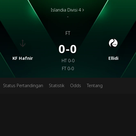
Islandia Divisi 4
-
FT
0-0
KF Hafnir
Ellidi
HT
0-0
FT
0-0
Status Pertandingan
Statistik
Odds
Tentang