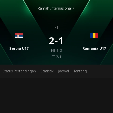
Ramah Internasional
-
FT
2-1
Serbia U17
Rumania U17
HT
1-0
FT
2-1
Status Pertandingan
Statistik
Jadwal
Tentang