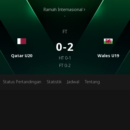
Ramah Internasional
-
FT
0-2
Qatar U20
Wales U19
HT
0-1
FT
0-2
Status Pertandingan
Statistik
Jadwal
Tentang