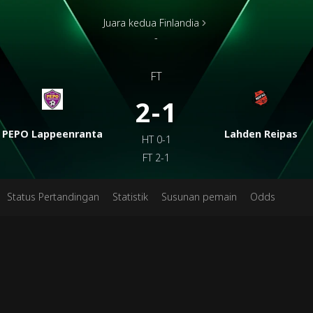
Juara kedua Finlandia
-
FT
2-1
PEPO Lappeenranta
Lahden Reipas
HT
0-1
FT
2-1
Status Pertandingan
Statistik
Susunan pemain
Odds
Jadwa