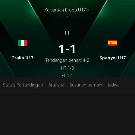
Kejuaraan Eropa U17
-
FT
1-1
Italia U17
Spanyol U17
Tendangan penalti
4-2
HT
1-0
FT
1-1
Status Pertandingan
Statistik
Susunan pemain
Jadwal
Ten