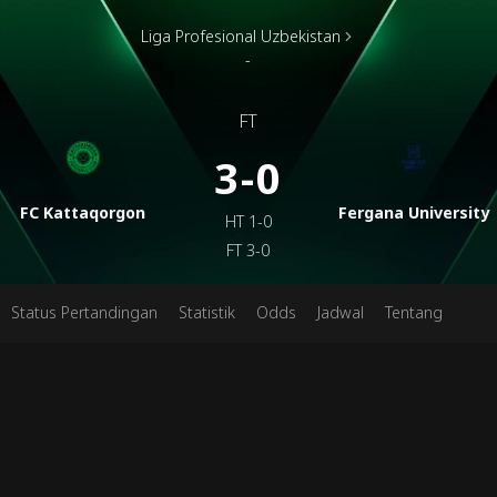
Liga Profesional Uzbekistan
-
FT
3-0
FC Kattaqorgon
Fergana University
HT
1-0
FT
3-0
Status Pertandingan
Statistik
Odds
Jadwal
Tentang