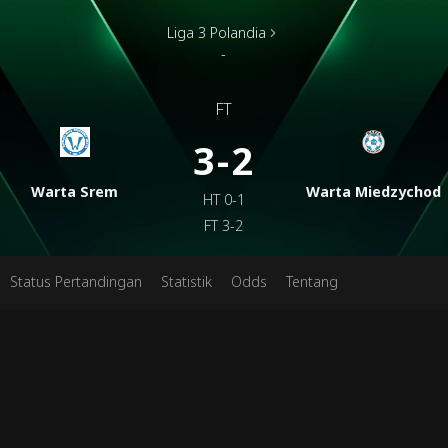
Liga 3 Polandia
-
FT
3-2
Warta Srem
Warta Miedzychod
HT
0-1
FT
3-2
Status Pertandingan
Statistik
Odds
Tentang