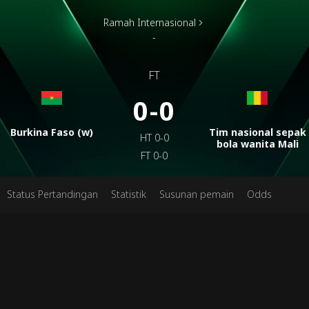
Ramah Internasional
-
FT
0-0
Burkina Faso (w)
Tim nasional sepak
HT
0-0
bola wanita Mali
FT
0-0
Status Pertandingan
Statistik
Susunan pemain
Odds
Tent