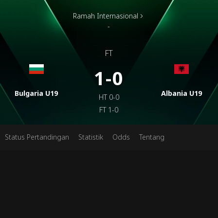
Ramah Internasional
-
FT
1-0
Bulgaria U19
Albania U19
HT
0-0
FT
1-0
Status Pertandingan
Statistik
Odds
Tentang