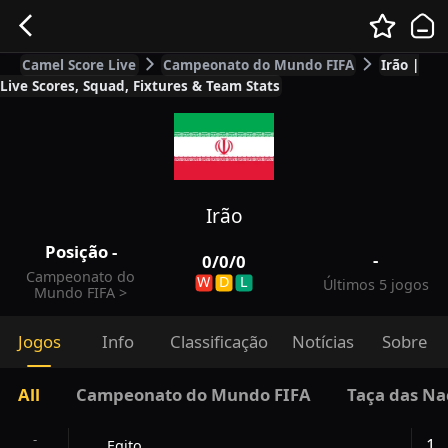
Camel Score Live
Campeonato do Mundo FIFA
Irão |
Live Scores, Squad, Fixtures & Team Stats
Irão
Posição
-
-
0
/
0
/
0
Campeonato do
W
D
L
Últimos 5 jogos
Mundo FIFA
>
Jogos
Info
Classificação
Notícias
Sobre
All
Campeonato do Mundo FIFA
Taça das Na
-
1
Egito