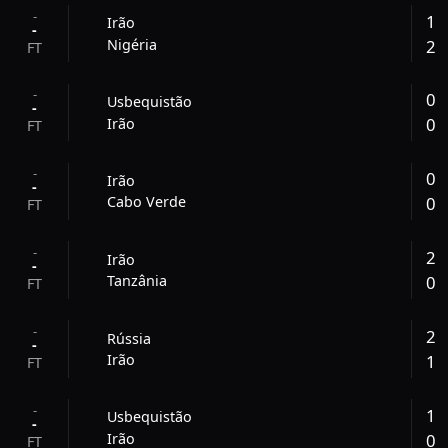
-
1
Irão
-
2
Nigéria
FT
-
0
Usbequistão
-
0
Irão
FT
-
0
Irão
-
0
Cabo Verde
FT
-
2
Irão
-
0
Tanzânia
FT
-
2
Rússia
-
1
Irão
FT
-
1
Usbequistão
-
0
Irão
FT