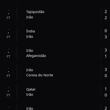
-
2
Tajiquistão
-
2
Irão
FT
-
0
Índia
-
3
Irão
FT
-
3
Irão
-
1
Afeganistão
FT
-
3
Irão
-
0
Coreia do Norte
FT
-
1
Qatar
-
0
Irão
FT
-
2
Irão