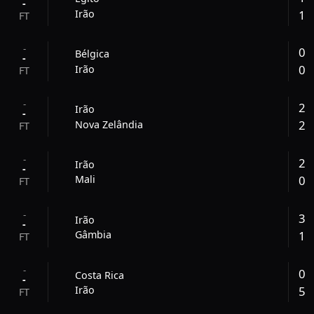
-
1
Irão
FT
-
0
Bélgica
-
0
Irão
FT
-
2
Irão
-
2
Nova Zelândia
FT
-
2
Irão
-
0
Mali
FT
-
3
Irão
-
1
Gâmbia
FT
-
0
Costa Rica
-
5
Irão
FT