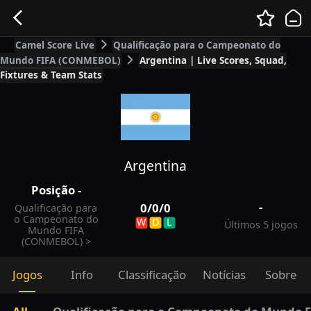
Camel Score Live
Qualificação para o Campeonato do
Mundo FIFA (CONMEBOL)
Argentina | Live Scores, Squad,
Fixtures & Team Stats
Argentina
Posição
-
-
0
/
0
/
0
Qualificação para
o Campeonato do
W
D
L
Últimos 5 jogos
Mundo FIFA
(CONMEBOL)
>
Jogos
Info
Classificação
Notícias
Sobre