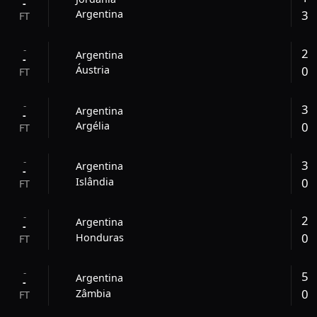
-
3
Argentina
FT
-
2
Argentina
-
0
Áustria
FT
-
3
Argentina
-
0
Argélia
FT
-
3
Argentina
-
0
Islândia
FT
-
2
Argentina
-
0
Honduras
FT
-
5
Argentina
-
0
Zâmbia
FT