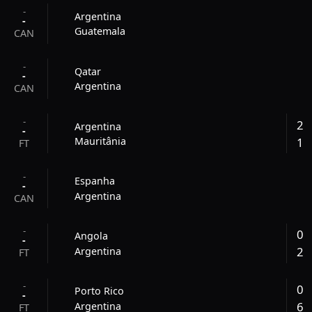
-
Argentina
-
Guatemala
CAN
-
Qatar
-
Argentina
CAN
-
2
Argentina
-
1
Mauritânia
FT
-
Espanha
-
Argentina
CAN
-
0
Angola
-
2
Argentina
FT
-
0
Porto Rico
-
6
Argentina
FT