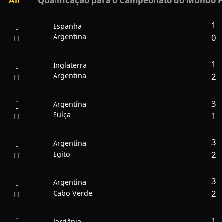
All
Qualificação para o Campeonato do Mundo
-
1
Espanha
-
0
Argentina
FT
-
1
Inglaterra
-
2
Argentina
FT
-
3
Argentina
-
1
Suíça
FT
-
3
Argentina
-
2
Egito
FT
-
3
Argentina
-
2
Cabo Verde
FT
-
1
Jordânia