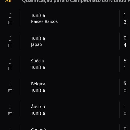
All
Qualificação para o Campeonato do Mundo F
-
1
Tunísia
-
3
Países Baixos
FT
-
0
Tunísia
-
4
Japão
FT
-
5
Suécia
-
1
Tunísia
FT
-
5
Bélgica
-
0
Tunísia
FT
-
1
Áustria
-
0
Tunísia
FT
-
0
Canadá