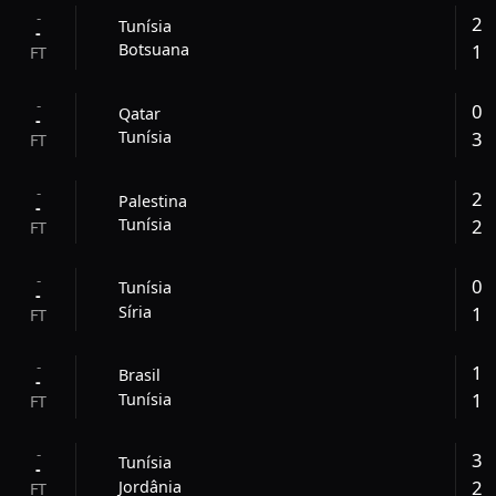
-
2
Tunísia
-
1
Botsuana
FT
-
0
Qatar
-
3
Tunísia
FT
-
2
Palestina
-
2
Tunísia
FT
-
0
Tunísia
-
1
Síria
FT
-
1
Brasil
-
1
Tunísia
FT
-
3
Tunísia
-
2
Jordânia
FT