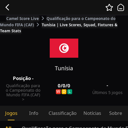
Camel Score Live
Qualificação para o Campeonato do
Mundo FIFA (CAF)
Tunísia | Live Scores, Squad, Fixtures &
Team Stats
Tunísia
Posição
-
-
0
/
0
/
0
Qualificação para
o Campeonato do
W
D
L
Últimos 5 jogos
Mundo FIFA (CAF)
>
Jogos
Info
Classificação
Notícias
Sobre