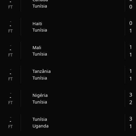
-
0
Tunísia
FT
-
0
Haiti
-
1
Tunísia
FT
-
1
Mali
-
1
Tunísia
FT
-
1
Tanzânia
-
1
Tunísia
FT
-
3
Nigéria
-
2
Tunísia
FT
-
3
Tunísia
-
1
Uganda
FT