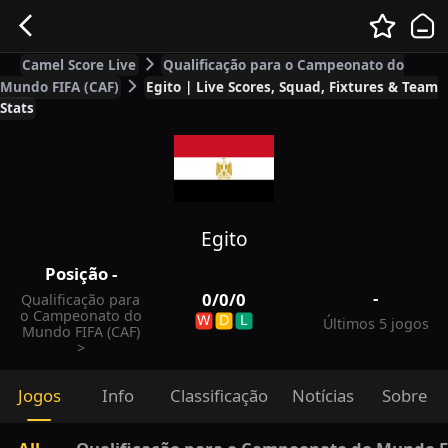
Camel Score Live
Qualificação para o Campeonato do
Mundo FIFA (CAF)
Egito | Live Scores, Squad, Fixtures & Team
Stats
Egito
Posição
-
-
0
/
0
/
0
Qualificação para
o Campeonato do
W
D
L
Últimos 5 jogos
Mundo FIFA (CAF)
>
Jogos
Info
Classificação
Notícias
Sobre