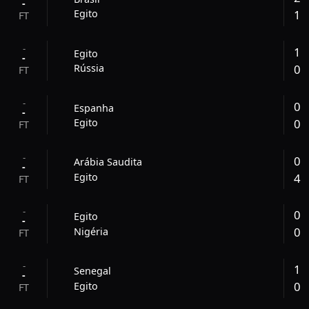
-
1
Egito
FT
-
1
Egito
-
0
Rússia
FT
-
0
Espanha
-
0
Egito
FT
-
0
Arábia Saudita
-
4
Egito
FT
-
0
Egito
-
0
Nigéria
FT
-
1
Senegal
-
0
Egito
FT