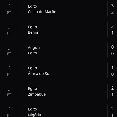
-
3
Egito
-
2
Costa do Marfim
FT
-
3
Egito
-
1
Benim
FT
-
0
Angola
-
0
Egito
FT
-
1
Egito
-
0
África do Sul
FT
-
2
Egito
-
1
Zimbábue
FT
-
2
Egito
-
1
Nigéria
FT