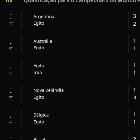
All
Qualificação para o Campeonato do Mundo F
-
3
Argentina
-
2
Egito
FT
-
1
Austrália
-
1
Egito
FT
-
1
Egito
-
1
Irão
FT
-
1
Nova Zelândia
-
3
Egito
FT
-
1
Bélgica
-
1
Egito
FT
-
2
Brasil