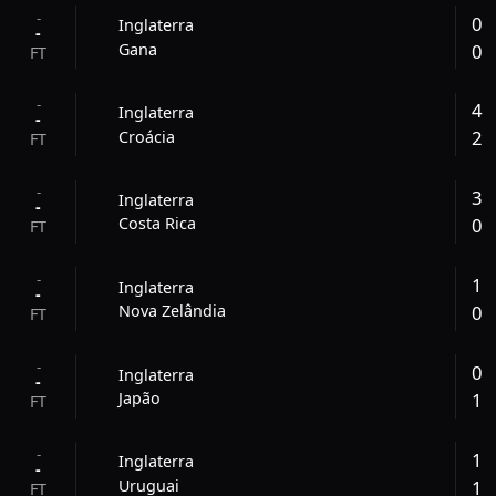
-
0
Inglaterra
-
0
Gana
FT
-
4
Inglaterra
-
2
Croácia
FT
-
3
Inglaterra
-
0
Costa Rica
FT
-
1
Inglaterra
-
0
Nova Zelândia
FT
-
0
Inglaterra
-
1
Japão
FT
-
1
Inglaterra
-
1
Uruguai
FT