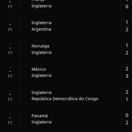
-
6
Inglaterra
FT
-
1
Inglaterra
-
2
Argentina
FT
-
1
Noruega
-
2
Inglaterra
FT
-
2
México
-
3
Inglaterra
FT
-
2
Inglaterra
-
1
República Democrática do Congo
FT
-
0
Panamá
-
2
Inglaterra
FT