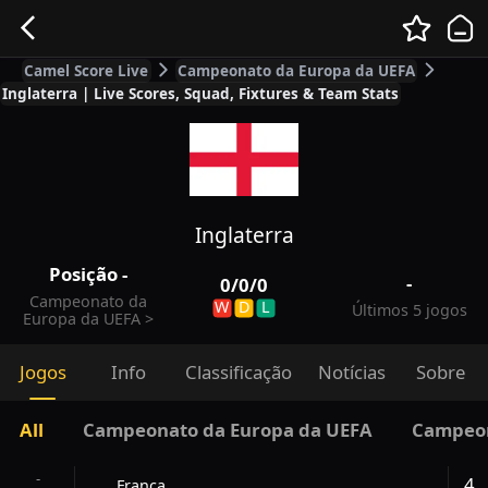
Camel Score Live
Campeonato da Europa da UEFA
Inglaterra | Live Scores, Squad, Fixtures & Team Stats
Inglaterra
Posição
-
-
0
/
0
/
0
Campeonato da
W
D
L
Últimos 5 jogos
Europa da UEFA
>
Jogos
Info
Classificação
Notícias
Sobre
All
Campeonato da Europa da UEFA
Campeon
-
4
França