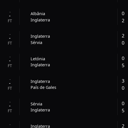
-
0
Albânia
-
2
Inglaterra
FT
-
2
Inglaterra
-
0
Sérvia
FT
-
0
Letónia
-
5
Inglaterra
FT
-
3
Inglaterra
-
0
País de Gales
FT
-
0
Sérvia
-
5
Inglaterra
FT
-
2
Inglaterra