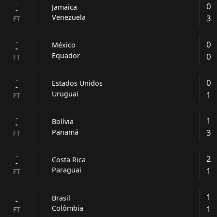
-
0
Jamaica
-
3
Venezuela
FT
-
0
México
-
0
Equador
FT
-
0
Estados Unidos
-
1
Uruguai
FT
-
1
Bolívia
-
3
Panamá
FT
-
2
Costa Rica
-
1
Paraguai
FT
-
1
Brasil
-
1
Colômbia
FT