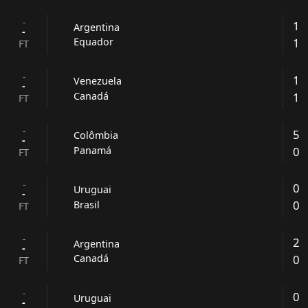
-
1
Argentina
-
1
Equador
FT
-
1
Venezuela
-
1
Canadá
FT
-
5
Colômbia
-
0
Panamá
FT
-
0
Uruguai
-
0
Brasil
FT
-
2
Argentina
-
0
Canadá
FT
-
0
Uruguai
-