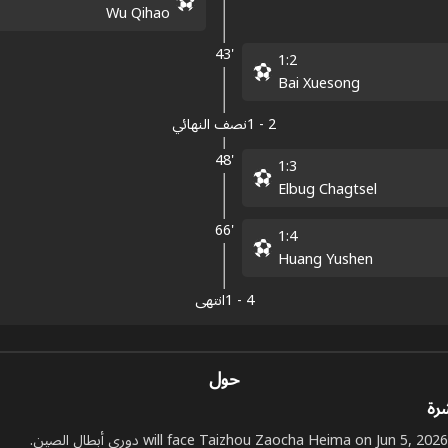
Wu Qihao
43'
1
:
2
Bai Xuesong
2
-
1
نصف النهائي
48'
1
:
3
Elbug Chagtsel
66'
1
:
4
Huang Yushen
4
-
1
انتهى
حول
شرة