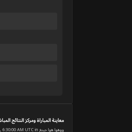
معاينة المباراة ومركز النتائج المبا
ووهوا هوا جينغ will face Taizhou Zaocha Heima on Jun 5, 2026, 6:30:00 AM UTC in دوري أبطال الصين.