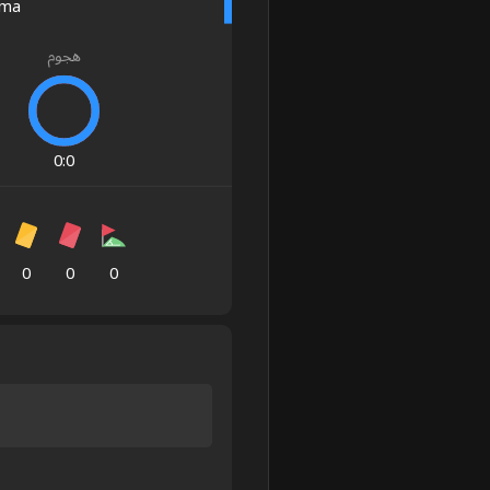
ima
هجوم
0
:
0
0
0
0