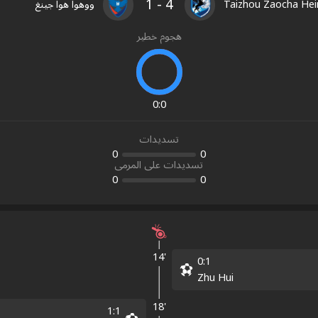
1
-
4
Taizhou Zaocha He
ووهوا هوا جينغ
هجوم خطير
0
:
0
تسديدات
0
0
تسديدات على المرمى
0
0
14'
0
:
1
Zhu Hui
18'
1
:
1