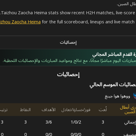
Taizhou Zaocha Heima stats show recent H2H matches, live-score
for the full scoreboard, lineups and live match t
إحصائيات
 القدم المباشر المجاني
اريات اليوم مباشرًا مجانًا، مع نتائج ومواعيد المباريات والإحصائيات اللحظية.
إحصائيات
صائيات الموسم الحالي
ووهوا هوا جينغ
ري أبطال
لُعبَ
فوز/خسارة/تعادل
الأهداف
النقاط
ترتي
الصين
إجمالي
3
2
/
0
/
1
6
/
3
3
3
ضيف
0
0
/
0
/
0
0
/
0
0
0