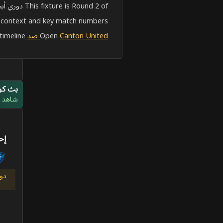
This fixture is Round 2 of دوري أبطال الصين.
 context and key match numbers.
Canton United ضد Taizhou Zaocha Heima
Open
imeline.
بث كرة
شاهد مب
إح
دو
م