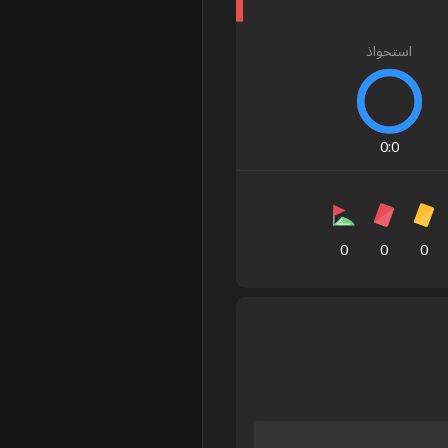
استحواذ
0
:
0
0
0
0