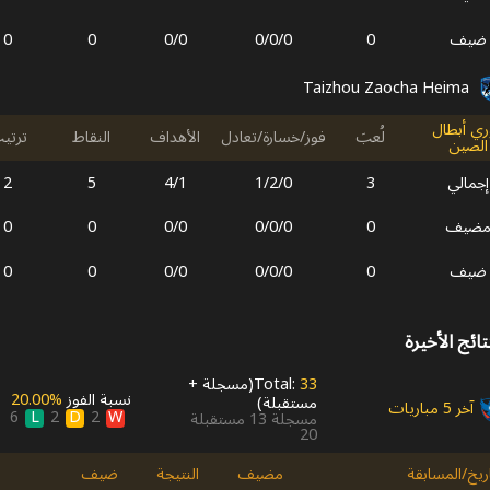
ضيف
0
0
/
0
/
0
0
/
0
0
0
Taizhou Zaocha Heima
ري أبطال
لُعبَ
فوز/خسارة/تعادل
الأهداف
النقاط
ترتي
الصين
إجمالي
3
0
/
2
/
1
1
/
4
5
2
ضيف
0
0
/
0
/
0
0
/
0
0
0
ضيف
0
0
/
0
/
0
0
/
0
0
0
تائج الأخيرة
33
Total:
(
مسجلة
+
نسبة الفوز
20.00‎%‎
مستقبلة
)
آخر 5 مباريات
L
D
W
6
2
2
مسجلة
13
مستقبلة
20
اريخ/المسابقة
مضيف
النتيجة
ضيف