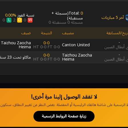
0
Total:
(
مسجلة
+
نسبة الفوز
0.00‎%‎
آخر 5 مباريات
مستقبلة
)
L
D
W
0
2
0
مسجلة
0
مستقبلة
0
اريخ/المسابقة
مضيف
النتيجة
ضيف
-
Taizhou Zaocha
0-0
Canton United
Heima
HT
0-0
FT
0-0
 أبطال الصين
-
0-0
Taizhou Zaocha
ماكاو تحت 23 سنة
HT
0-0
FT
0-0
Heima
 أبطال الصين
لا تفقد الوصول إلينا مرة أخرى!
 الرسمية على شاشة هاتفك الرئيسية أو المفضلة. بغض النظر عن تغيير النطاق، سنكون دا
زيارة صفحة الروابط الرسمية