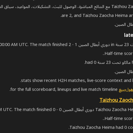
Half-time score
for the full scoreboard, lineups and live match timeline.
Taizhou Zaoc
on Jun 3, 2026, 6:30:00 AM UTC. The mat (تعادل).
Half-time score
Taizhou Zaocha Heima had 0 cor