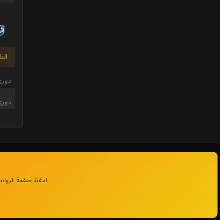
الت
دوري
دوري
احفظ صفحة الروابط