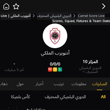
Camel Score Live
الدوري البلجيكي المحترف
أنتويرب الملكي | Live
Scores, Squad, Fixtures & Team Stats
أنتويرب الملكي
المركز
10
-
0
/
0
/
0
الدوري البلجيكي
W
D
L
آخر 5 مباريات
المحترف
>
المباريات
معلومات
ترتيب
أخبار
حول
ذهاب
All
الدوري البلجيكي المحترف
كأس بلجيكا
-
ستاندارد لييج