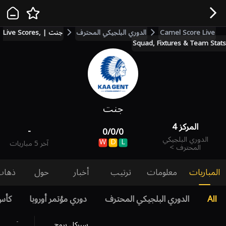
Camel Score Live
الدوري البلجيكي المحترف
جنت | Live Scores,
Squad, Fixtures & Team Stats
جنت
المركز
4
-
0
/
0
/
0
الدوري البلجيكي
W
D
L
آخر 5 مباريات
المحترف
>
المباريات
معلومات
ترتيب
أخبار
حول
ذهاب
All
الدوري البلجيكي المحترف
دوري مؤتمر أوروبا
كأس
-
سيركل بروج