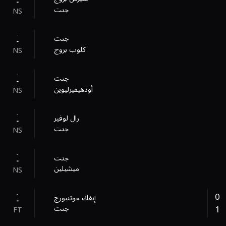
-
جنت
NS
-
جنت
-
كلوب بروج
NS
-
جنت
-
أودهيفيرليوين
NS
-
رال لوفير
-
جنت
NS
-
جنت
-
ميشيلين
NS
-
0
إيفك جوتنبورج
-
1
جنت
FT