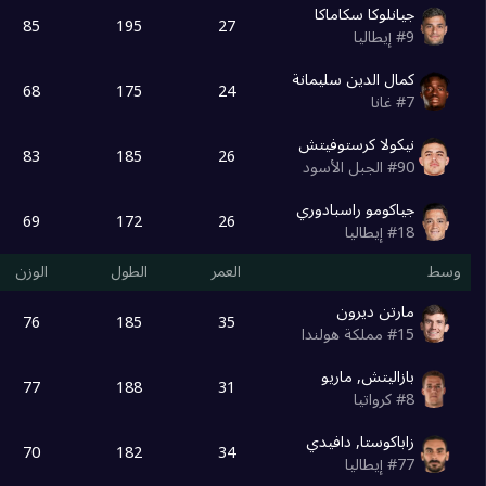
جيانلوكا سكاماكا
Degrade Team
85
195
27
9
#
إيطاليا
0
18
كمال الدين سليمانة
68
175
24
7
#
غانا
19
فروسينوني
0
نيكولا كرستوفيتش
83
185
26
90
#
الجبل الأسود
20
مونزا
0
جياكومو راسبادوري
69
172
26
18
#
إيطاليا
وسط
العمر
الطول
الوزن
مارتن ديرون
76
185
35
15
#
مملكة هولندا
بازاليتش, ماريو
77
188
31
8
#
كرواتيا
زاباكوستا, دافيدي
70
182
34
77
#
إيطاليا