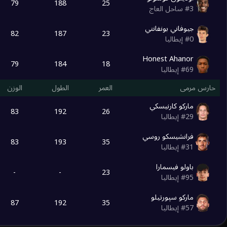
79
188
25
3
#
ساحل العاج
جيوفاني بونفانتي
82
187
23
0
#
إيطاليا
Honest Ahanor
79
184
18
69
#
إيطاليا
حارس مرمى
العمر
الطول
الوزن
ماركو كارنيسكي
83
192
26
29
#
إيطاليا
فرانشيسكو روسي
83
193
35
31
#
إيطاليا
باولو فيسمارا
-
-
23
95
#
إيطاليا
ماركو سپورتيلو
87
192
35
57
#
إيطاليا