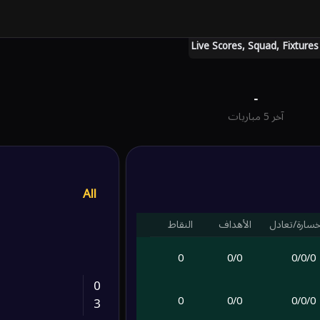
-
آخر 5 مباريات
All
خسارة/تعادل
الأهداف
النقاط
0
0
/
0
0
/
0
/
0
0
0
0
/
0
0
/
0
/
0
3