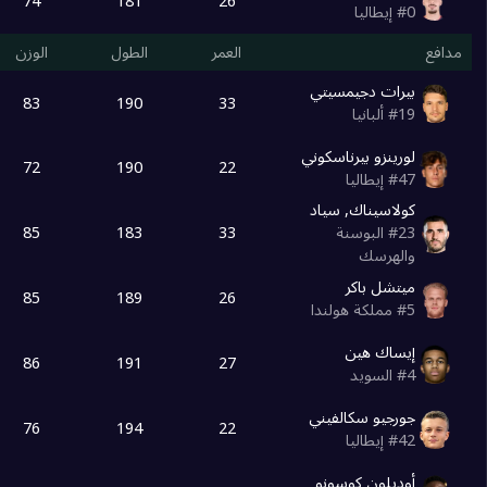
74
181
26
0
#
إيطاليا
مدافع
العمر
الطول
الوزن
بيرات دجيمسيتي
83
190
33
19
#
ألبانيا
لورينزو بيرناسكوني
72
190
22
47
#
إيطاليا
كولاسيناك, سياد
85
183
33
23
#
البوسنة
والهرسك
ميتشل باكر
85
189
26
5
#
مملكة هولندا
إيساك هين
86
191
27
4
#
السويد
جورجيو سكالفيني
76
194
22
42
#
إيطاليا
أوديلون كوسونو