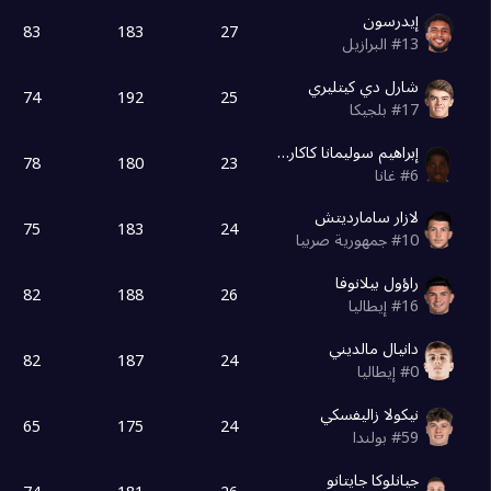
إيدرسون
83
183
27
13
#
البرازيل
شارل دي كيتليري
74
192
25
17
#
بلجيكا
إبراهيم سوليمانا كاكاري
78
180
23
6
#
غانا
لازار سامارديتش
75
183
24
10
#
جمهورية صربيا
راؤول بيلانوفا
82
188
26
16
#
إيطاليا
دانيال مالديني
82
187
24
0
#
إيطاليا
نيكولا زاليفسكي
65
175
24
59
#
بولندا
جيانلوكا جايتانو