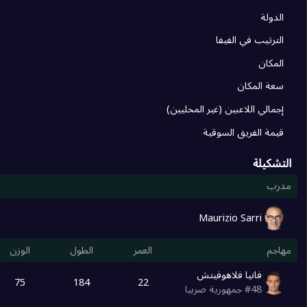
10
أودينيزي
0
الدولة
الترتيب في الفيفا
11
ساسولو
0
المكان
0
12
سعة المكان
إجمالي اللاعبين (غير المحليين)
13
بارما
0
قيمة الفريق السوقية
التشكيلة
14
كالياري
0
مدرب
15
فيورنتينا
0
Maurizio Sarri
مهاجم
العمر
الطول
الوزن
0
16
فانيا فلاهوفيتش
75
184
22
48
#
جمهورية صربيا
17
ليتشي
0