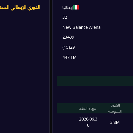
0
0
0
/
0
0
/
0
/
0
الدوري الإيطالي الممت
إيطاليا
3
32
0
0
/
0
0
/
0
/
0
2
New Balance Arena
0
0
/
0
0
/
0
/
0
23439
1
)
15
(
29
1
0
0
/
0
0
/
0
/
0
447.1M
1
1
0
0
/
0
0
/
0
/
0
0
0
0
/
0
0
/
0
/
0
1
القيمة
انتهاء العقد
0
0
/
0
0
/
0
/
0
0
السوقية
3
2028.06.3
3.8M
0
0
0
/
0
0
/
0
/
0