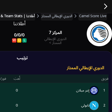
Camel Score Live
الدوري الإيطالي الممتاز
أطلانتا | Live Scores, Squad, Fixtures & Team Stats
أطلانتا
المركز
7
0
/
0
/
0
الدوري الإيطالي
W
D
L
الممتاز
>
ترتيب
الدوري الإيطالي الممتاز
فريق
لُعبَ
فوز/
1
إنتر ميلان
0
2
نابولي
0