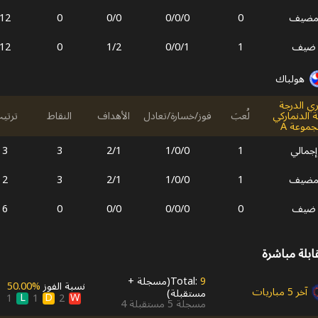
ضيف
0
0
/
0
/
0
0
/
0
0
12
ضيف
1
1
/
0
/
0
2
/
1
0
12
هولباك
ي الدرجة
ثة الدنماركي
لُعبَ
فوز/خسارة/تعادل
الأهداف
النقاط
ترتي
جموعة A
إجمالي
1
0
/
0
/
1
1
/
2
3
3
ضيف
1
0
/
0
/
1
1
/
2
3
2
ضيف
0
0
/
0
/
0
0
/
0
0
6
ابلة مباشرة
9
Total:
(
مسجلة
+
نسبة الفوز
50.00‎%‎
آخر 5 مباريات
مستقبلة
)
L
D
W
1
1
2
مسجلة
5
مستقبلة
4