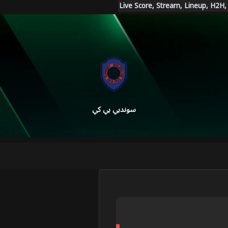
سوندبي بي كي