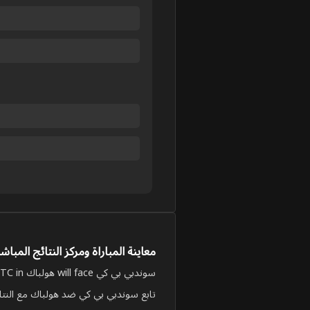
معاينة المباراة ومركز النتائج المباش
سوندبي بي كي will face هولباك on Jun 4, 2026, 5:00:00 PM UTC in دوري الدرجة الثالثة الدنماركي المجموعة A.
تابع سوندبي بي كي ضد هولباك مع النتائج