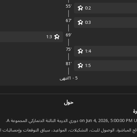
55'
0
:
2
67'
0
:
3
69'
1
:
3
75'
1
:
4
81'
1
:
5
5
-
1
انتهى
حول
رة
 المباشرة، الوصول للبث، التشكيلات، المواعيد، سياق التوقعات وإحصائيات المب