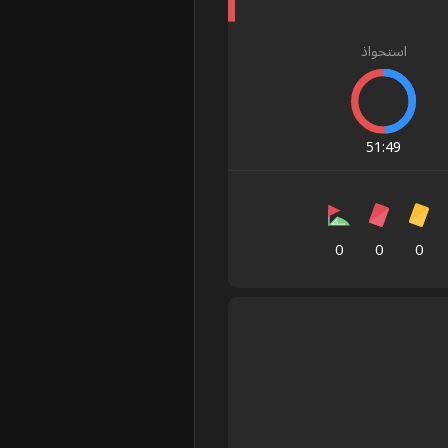
استحواذ
51
:
49
0
0
0