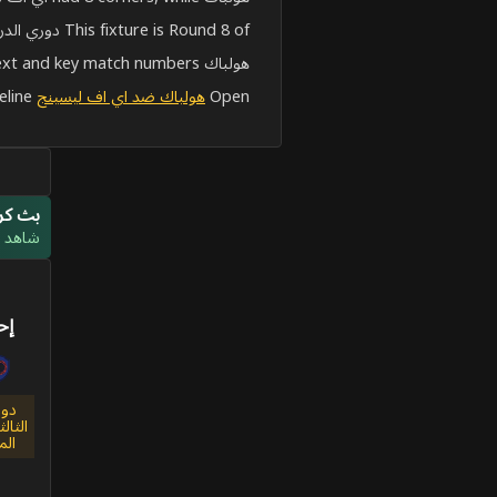
This fixture is Round 8 of دوري الدرجة الثالثة الدنماركي المجموعة A.
هولباك stats show recent H2H matches, live-score context and key match numbers.
Open
هولباك ضد اي اف ليسينج
for the full scoreboard, lineups and live match timeline.
بث كرة
شاهد مب
إح
دور
الثال
الم