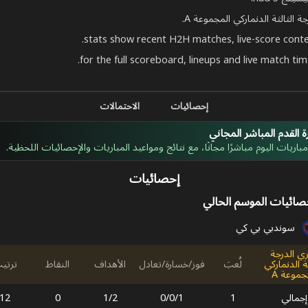
إحصائيات
الاحتمالات
 القدم المباشر المجاني
اريات اليوم مباشرًا مجانًا، مع نتائج ومواعيد المباريات والإحصائيات اللحظية.
إحصائيات
صائيات الموسم الحالي
سوندبي بي كي
ي الدرجة
ثة الدنماركي
لُعبَ
فوز/خسارة/تعادل
الأهداف
النقاط
ترتي
جموعة A
إجمالي
1
1
/
0
/
0
2
/
1
0
12