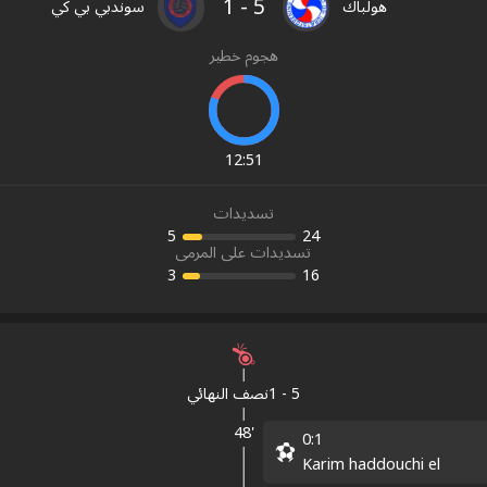
1
-
5
هولباك
سوندبي بي كي
هجوم خطير
12
:
51
تسديدات
5
24
تسديدات على المرمى
3
16
5
-
1
نصف النهائي
48'
0
:
1
Karim haddouchi el