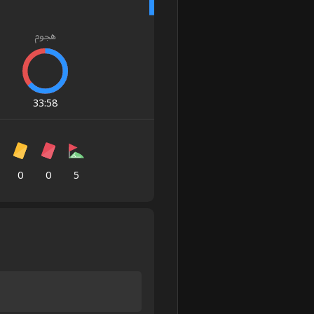
هجوم
33
:
58
0
0
5