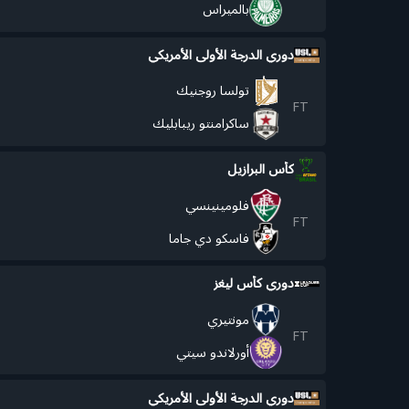
بالميراس
دوري الدرجة الأولى الأمريكي
تولسا روجنيك
FT
ساكرامنتو ريبابليك
كأس البرازيل
فلومينينسي
FT
فاسكو دي جاما
دوري كأس ليغز
مونتيري
FT
أورلاندو سيتي
دوري الدرجة الأولى الأمريكي