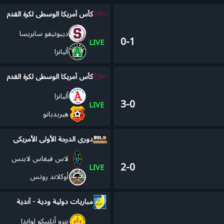
كأس أمريكا الوسطى لكرة القدم
ديبوتيفو سابريسا
0-1
LIVE
أليانزا
كأس أمريكا الوسطى لكرة القدم
أليانزا
3-0
LIVE
هيريديانو
دوري الدرجة الأولى الأمريكي
لاس فيغاس لايتس
2-0
LIVE
أوكلاند روتس
مباريات دولية ودية - أندية
بترو أتلتيكو لواندا