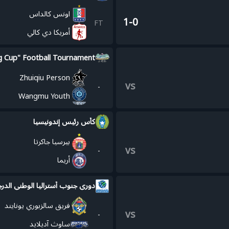
اونس كالداس
1-0
FT
أمريكا دي كالي
g Cup" Football Tournament
Zhuiqiu Person
vs
-
Wangmu Youth
كأس رئيس إندونيسيا
بيرسيا جاكرتا
vs
-
أريما
دوري جنوب أستراليا الوطني الدرج
فريق سالزبوري يونايتد
vs
-
ساوث آديلايد