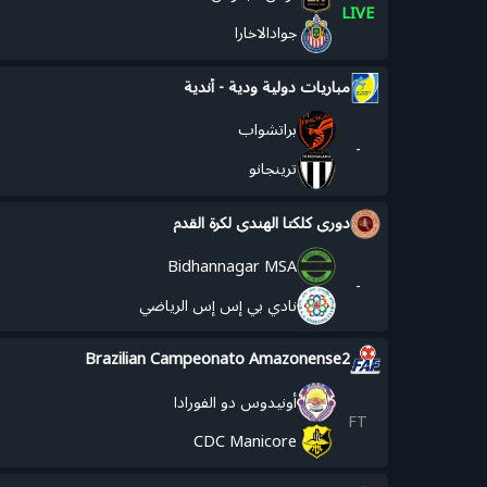
LIVE
جوادالاخارا
مباريات دولية ودية - أندية
براتشواب
-
ترينجانو
دوري كلكتا الهندي لكرة القدم
Bidhannagar MSA
-
نادي بي إس إس الرياضي
Brazilian Campeonato Amazonense2
أونيدوس دو الفورادا
FT
CDC Manicore