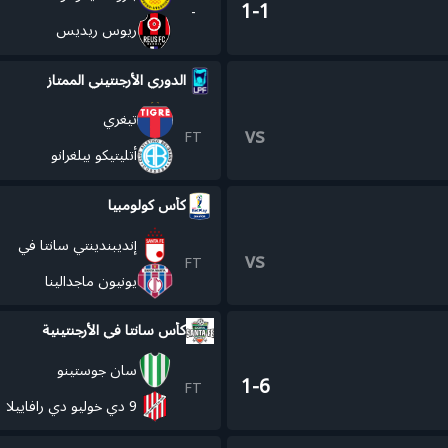
1-1
-
ريوس ريديس
الدوري الأرجنتيني الممتاز
تيغري
vs
FT
أتليتيكو بيلغرانو
كأس كولومبيا
إنديبندينتي سانتا في
vs
FT
يونيون ماجدالينا
كأس سانتا في الأرجنتينية
سان جوستينو
1-6
FT
9 دي خوليو دي رافاييلا