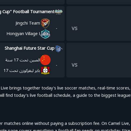
g Cup" Football Tournament
Jingchi Team
vs
-
Hongyan Village Ⅰ
Shanghai Future Star Cup
الصين تحت 17 سنة
vs
-
باير ليفركوزن تحت 17
 Live brings together today's live soccer matches, real-time scores,
ill find today's live football schedule, a guide to the biggest le
er matches online without paying a subscription fee. On Camel Live, 
ingle page covers everything a football fan needs on matchday. Str