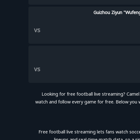
Guizhou Ziyun "Wufen
vs
vs
Looking for free football live streaming? Camel
watch and follow every game for free. Below you w
Free football live streaming lets fans watch socc
lineups and real-time match data, so a s