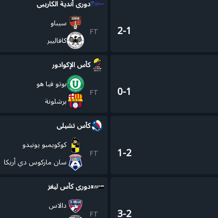
دوري أندية الكاريبي
سيباو
2-1
FT
كافاليير
كأس الإكوادور
بوتو فيا هو
0-1
FT
برشلونة
كأس تشيلي
كوكويمبو يونيدو
1-2
FT
سان ماركوس دي أريكا
دوري كأس ليغز
دالاس
3-2
FT