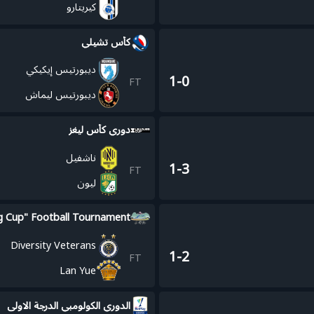
كيريتارو
كأس تشيلي
ديبورتيس إيكيكي
1-0
FT
ديبورتيس ليماش
دوري كأس ليغز
ناشفيل
1-3
FT
ليون
g Cup" Football Tournament
Diversity Veterans
1-2
FT
Lan Yue
الدوري الكولومبي الدرجة الاولى