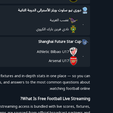
دوري نيو ساوث ويلز الأسترالي الدرجة الثانية
غضب الغربية
-
نادي فريزر بارك الكروي
Shanghai Future Star Cup
Athletic Bilbao U17
-
Arsenal U17
 fixtures and in-depth stats in one place — so you can
agues, and answers to the most common questions about
watching football online.
What Is Free Football Live Streaming?
streaming access is bundled with live scores, fixtures,
eams are sourced from official broadcast partners and