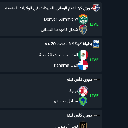
دوري كرة القدم الوطني للسيدات في الولايات المتحدة
Denver Summit W
LIVE
شمال كارولاينا النسائي
بطولة كونكاكاف تحت 20 عام
المكسيك تحت 20 سنة
LIVE
Panama U20
دوري كأس ليغز
تولوكا
LIVE
سياتل ساوندرز
دوري كأس ليغز
لوس أنجلوس