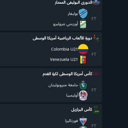
الدوري البوليفي الممتاز
بوليفار
FT
أورينتي بتروليرو
دورة الألعاب الرياضية أمريكا الوسطى
Colombia U21
FT
Venezuela U21
كأس أمريكا الوسطى لكرة القدم
جامعة متروبوليتان
FT
أوليمبيا
كأس البرازيل
فورتاليزا
FT