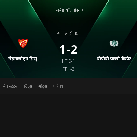
फिनलैंड कॉलमोनन
-
समाप्त हो गया
1-2
सेइनाजोएन सिसु
वीपीवी पल्लो-वेकोट
HT
0-1
FT
1-2
मैच स्टेटस
स्टैट्स
ऑड्स
परिचय