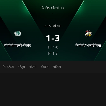
फिनलैंड कॉलमोनन
-
समाप्त हो गया
1-3
वीपीवी पल्लो-वेकोट
केपीवी/अकाडेमिया
HT
1-0
FT
1-3
मैच स्टेटस
स्टैट्स
ऑड्स
शेड्यूल
परिचय