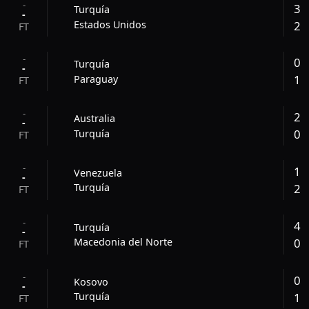
-
3
Turquía
-
2
Estados Unidos
FT
-
0
Turquía
-
1
Paraguay
FT
-
2
Australia
-
0
Turquía
FT
-
1
Venezuela
-
2
Turquía
FT
-
4
Turquía
-
0
Macedonia del Norte
FT
-
0
Kosovo
-
1
Turquía
FT