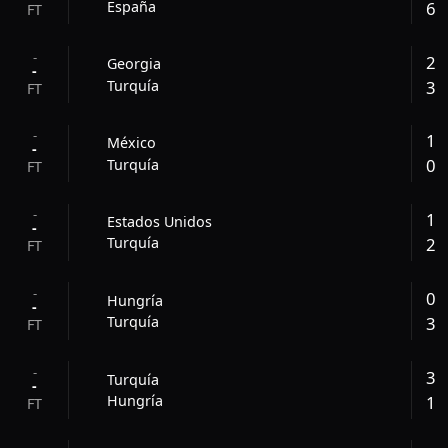
6
España
FT
-
2
Georgia
-
3
Turquía
FT
-
1
México
-
0
Turquía
FT
-
1
Estados Unidos
-
2
Turquía
FT
-
0
Hungría
-
3
Turquía
FT
-
3
Turquía
-
1
Hungría
FT