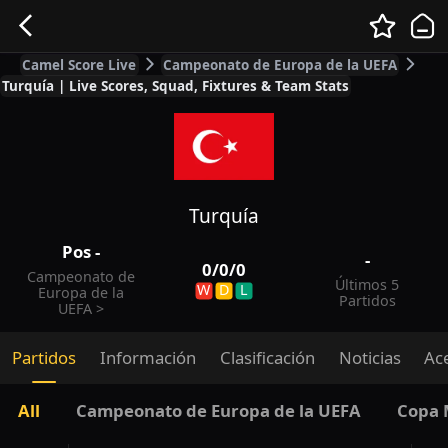
Camel Score Live
Campeonato de Europa de la UEFA
Turquía | Live Scores, Squad, Fixtures & Team Stats
Turquía
Pos
-
-
0
/
0
/
0
Campeonato de
Últimos 5
W
D
L
Europa de la
Partidos
UEFA
>
Partidos
Información
Clasificación
Noticias
Ac
All
Campeonato de Europa de la UEFA
Copa 