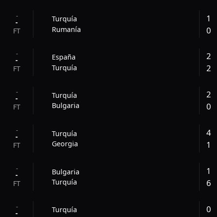
-
1
Turquía
-
0
Rumanía
FT
-
2
España
-
2
Turquía
FT
-
2
Turquía
-
0
Bulgaria
FT
-
4
Turquía
-
1
Georgia
FT
-
1
Bulgaria
-
6
Turquía
FT
-
0
Turquía
-