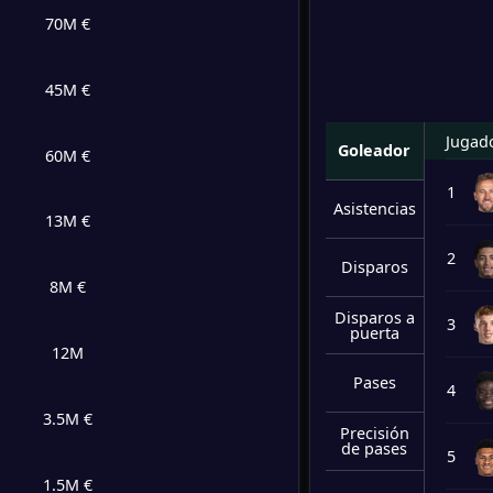
70M €
45M €
Jugad
Goleador
60M €
1
Asistencias
13M €
2
Disparos
8M €
Disparos a
3
puerta
12M
Pases
4
3.5M €
Precisión
de pases
5
1.5M €