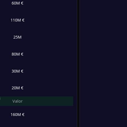
60M €
-
Inglat
-
0
/
1
/
2
3
/
6
1
Serbia
FT
110M €
V/E/D
Goles
Puntos
-
Letoni
-
Inglat
1
/
1
/
1
4
/
3
4
FT
25M
-
Inglat
1
/
1
/
1
2
/
1
4
-
80M €
Gales
FT
1
/
1
/
1
3
/
3
4
30M €
-
Serbia
-
Inglat
FT
1
/
1
/
1
2
/
4
4
20M €
-
Inglat
i
-
V/E/D
Goles
Puntos
Valor
Andor
FT
2
/
0
/
1
5
/
3
6
160M €
-
Inglat
-
Seneg
FT