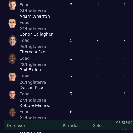
2
Turquía
3
5
1
1
Edad
24
/
Inglaterra
Adam Wharton
3
Georgia
3
-
-
-
Edad
22
/
Inglaterra
Conor Gallagher
4
Chequia
3
5
-
-
Edad
26
/
Inglaterra
Eberechi Eze
3
-
-
Edad
28
/
Inglaterra
Phil Foden
7
-
-
Edad
26
/
Inglaterra
Declan Rice
7
-
1
Edad
27
/
Inglaterra
Kobbie Mainoo
6
-
-
Edad
21
/
Inglaterra
Asistenc
Defensor
Partidos
Goles
as