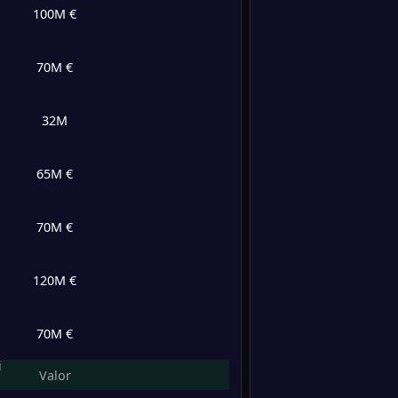
2
/
0
/
1
5
/
5
6
100M €
-
Andor
-
1
/
1
/
1
4
/
4
4
Inglat
70M €
FT
0
/
1
/
2
3
/
5
1
32M
65M €
70M €
120M €
70M €
i
Valor