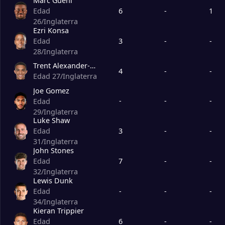
Marc Guehi
6
-
1
Edad
26
/
Inglaterra
Ezri Konsa
3
-
-
Edad
28
/
Inglaterra
Trent Alexander-Arnold
4
-
-
Edad 27
/
Inglaterra
Joe Gomez
-
-
-
Edad
29
/
Inglaterra
Luke Shaw
3
-
-
Edad
31
/
Inglaterra
John Stones
7
-
-
Edad
32
/
Inglaterra
Lewis Dunk
-
-
-
Edad
34
/
Inglaterra
Kieran Trippier
6
-
-
Edad