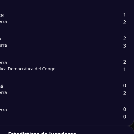
1
ga
2
erra
2
o
3
erra
2
erra
1
lica Democrática del Congo
0
má
2
erra
0
erra
0
4
erra