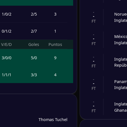
-
1
/
0
/
2
2
/
5
3
Norue
-
Inglat
FT
0
/
1
/
2
2
/
7
1
-
Méxic
-
Inglat
FT
V/E/D
Goles
Puntos
-
3
/
0
/
0
5
/
0
9
Inglat
-
Repúb
FT
1
/
1
/
1
3
/
3
4
-
Pana
-
Inglat
FT
0
/
2
/
1
3
/
6
2
-
Inglat
-
0
/
1
/
2
3
/
5
1
Ghana
FT
Thomas Tuchel
V/E/D
Goles
Puntos
-
Inglat