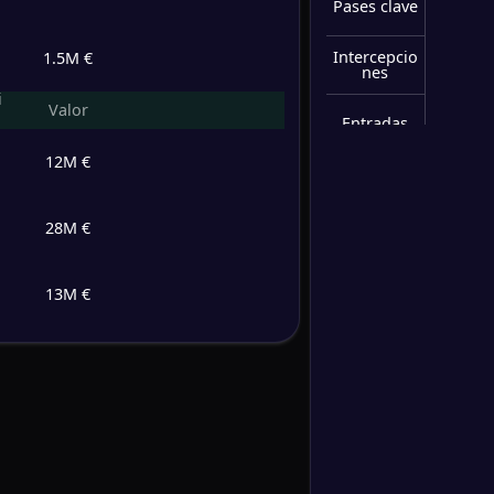
Pases clave
Intercepcio
1.5M €
nes
i
Valor
Entradas
12M €
Disparos
bloqueado
s
28M €
Despejes
Tarjetas
13M €
amarillas
Minutos
jugados
Regate
Regates
exitosos