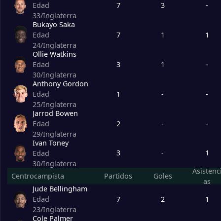
7
3
-
Edad
33
/
Inglaterra
4
Polonia
3
Bukayo Saka
7
1
1
Edad
EGroup
Jugados
24
/
Inglaterra
Ollie Watkins
1
Rumanía
3
3
1
-
Edad
30
/
Inglaterra
Anthony Gordon
2
Bélgica
3
1
-
-
Edad
25
/
Inglaterra
Jarrod Bowen
3
Eslovaquia
3
2
-
-
Edad
29
/
Inglaterra
Ivan Toney
4
Ucrania
3
3
-
1
Edad
30
/
Inglaterra
Asistenc
FGroup
Jugados
Centrocampista
Partidos
Goles
as
Jude Bellingham
1
Portugal
3
7
2
1
Edad
23
/
Inglaterra
Cole Palmer