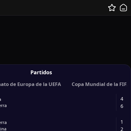
Partidos
 UEFA
to de Europa de la UEFA
Clasificación para la Copa Mundial de la FIFA
Copa Mundial de la FIFA
4
a
6
erra
1
erra
2
tina