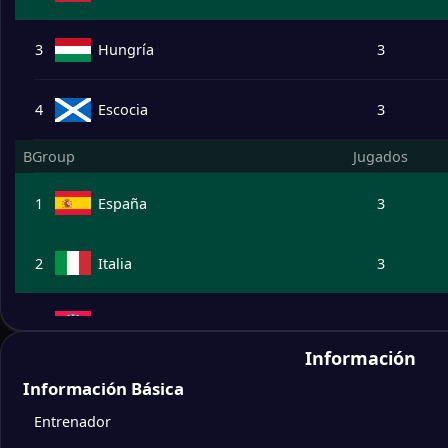
3
Hungría
3
4
Escocia
3
BGroup
Jugados
1
España
3
2
Italia
3
3
Croacia
3
Información
4
Albania
3
Información Básica
Entrenador
CGroup
Jugados