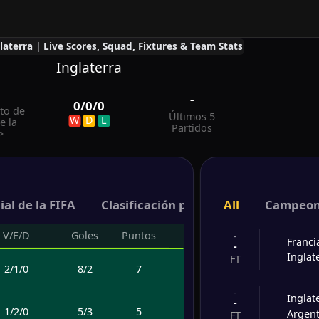
laterra | Live Scores, Squad, Fixtures & Team Stats
Inglaterra
-
-
0
/
0
/
0
to de
Últimos 5
W
D
L
e la
Partidos
>
al de la FIFA
Clasificación para la Eurocopa de la
All
Campeona
V/E/D
Goles
Puntos
-
Franci
-
Inglat
FT
2
/
1
/
0
8
/
2
7
-
Inglat
-
1
/
2
/
0
5
/
3
5
Argen
FT