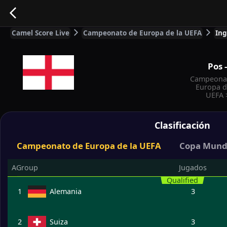
Camel Score Live
Campeonato de Europa de la UEFA
Ing
Pos
Campeona
Europa d
UEFA
Clasificación
Campeonato de Europa de la UEFA
Copa Mundi
AGroup
Jugados
Qualified
1
Alemania
3
2
Suiza
3