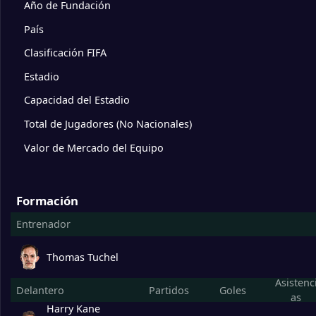
Año de Fundación
1
Inglaterra
3
País
Clasificación FIFA
2
Eslovenia
3
Estadio
Capacidad del Estadio
3
Dinamarca
3
Total de Jugadores (No Nacionales)
4
Serbia
3
Valor de Mercado del Equipo
DGroup
Jugados
Formación
1
Austria
3
Entrenador
2
Francia
3
Thomas Tuchel
Asistenc
Delantero
Partidos
Goles
as
3
Países Bajos
3
Harry Kane