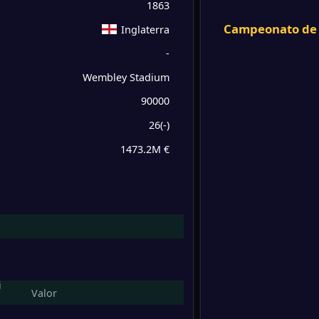
-
1863
Croaci
FT
1
/
2
/
0
2
/
1
5
Campeonato de 
Inglaterra
-
-
Inglat
-
0
/
3
/
0
2
/
2
3
Costa 
FT
Wembley Stadium
90000
0
/
3
/
0
2
/
2
3
-
Inglat
-
26
(
-
)
Nueva
FT
0
/
2
/
1
1
/
2
2
1473.2M €
-
Inglat
-
V/E/D
Goles
Puntos
Japón
FT
2
/
0
/
1
6
/
4
6
-
Inglat
-
Urugu
FT
1
/
2
/
0
2
/
1
5
-
Albani
-
i
Valor
Inglat
FT
1
/
1
/
1
4
/
4
4