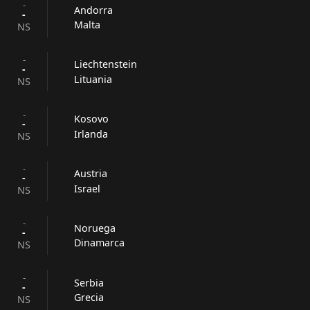
-
Andorra
-
Malta
NS
-
Liechtenstein
-
Lituania
NS
-
Kosovo
-
Irlanda
NS
-
Austria
-
Israel
NS
-
Noruega
-
Dinamarca
NS
-
Serbia
-
Grecia
NS