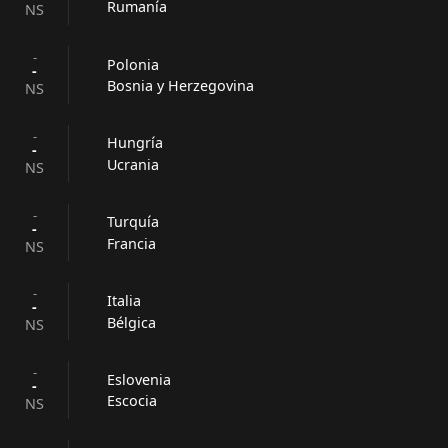
Rumanía
NS
-
Polonia
-
Bosnia y Herzegovina
NS
-
Hungría
-
Ucrania
NS
-
Turquía
-
Francia
NS
-
Italia
-
Bélgica
NS
-
Eslovenia
-
Escocia
NS