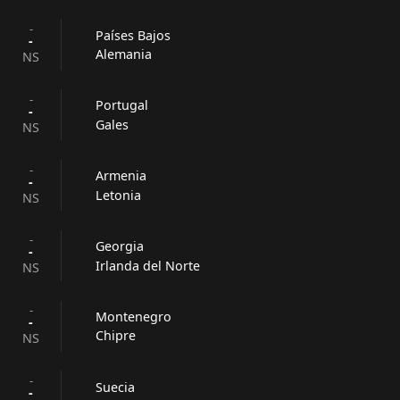
-
Países Bajos
-
Alemania
NS
-
Portugal
-
Gales
NS
-
Armenia
-
Letonia
NS
-
Georgia
-
Irlanda del Norte
NS
-
Montenegro
-
Chipre
NS
-
Suecia
-