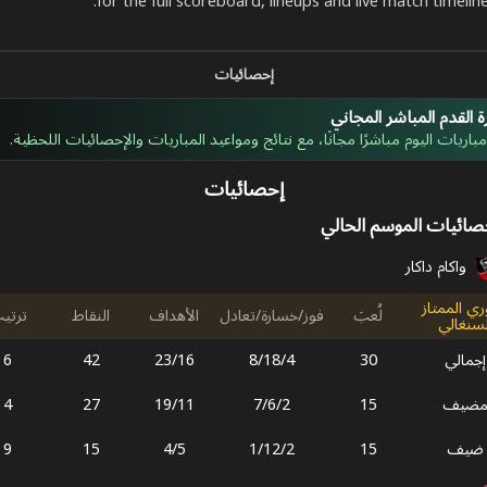
إحصائيات
 القدم المباشر المجاني
اريات اليوم مباشرًا مجانًا، مع نتائج ومواعيد المباريات والإحصائيات اللحظية.
إحصائيات
صائيات الموسم الحالي
واكام داكار
ري الممتاز
لُعبَ
فوز/خسارة/تعادل
الأهداف
النقاط
ترتي
لسنغالي
إجمالي
30
4
/
18
/
8
16
/
23
42
6
ضيف
15
2
/
6
/
7
11
/
19
27
4
ضيف
15
2
/
12
/
1
5
/
4
15
9