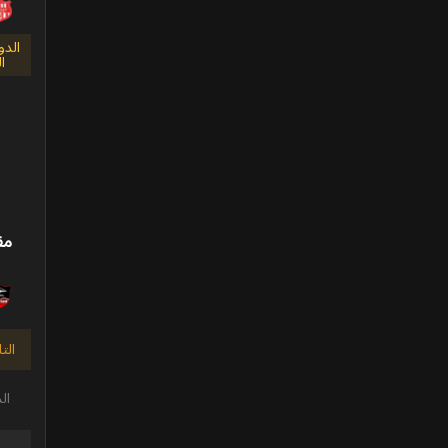
الدو
ا
م
مق
الت
ال