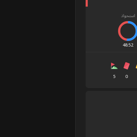
استحواذ
48
:
52
5
0