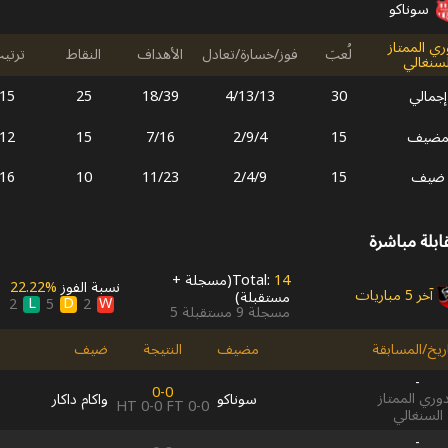
سوناكو
ري الممتاز
لُعبَ
فوز/خسارة/تعادل
الأهداف
النقاط
ترتي
لسنغالي
إجمالي
30
13
/
13
/
4
39
/
18
25
15
ضيف
15
4
/
9
/
2
16
/
7
15
12
ضيف
15
9
/
4
/
2
23
/
11
10
16
ابلة مباشرة
14
Total:
(
مسجلة
+
نسبة الفوز
22.22‎%‎
آخر 5 مباريات
مستقبلة
)
L
D
W
2
5
2
مسجلة
9
مستقبلة
5
اريخ/المسابقة
مضيف
النتيجة
ضيف
-
0-0
دوري الممتاز
سوناكو
واكام داكار
HT
0-0
FT
0-0
السنغالي
-