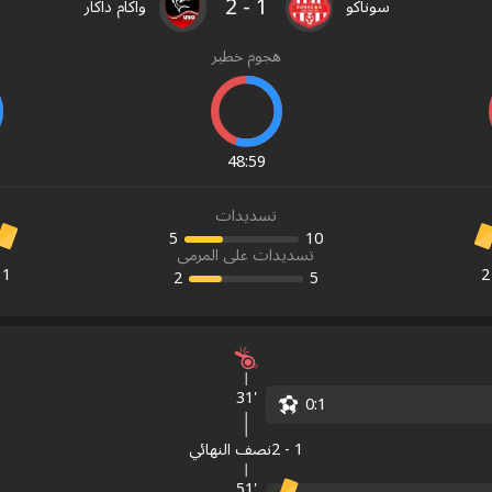
2
-
1
سوناكو
واكام داكار
هجوم خطير
48
:
59
تسديدات
5
10
تسديدات على المرمى
1
2
2
5
31'
0
:
1
1
-
2
نصف النهائي
51'