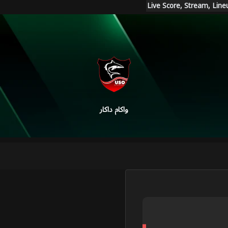
واكام داكار