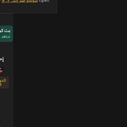
Open
سوناكو ضد إتش إل إم
for the full scoreboard, lineups and live match timeline.
بث كرة
شاهد مب
إح
الدو
ا
م