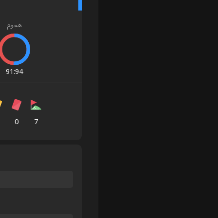
هجوم
91
:
94
0
7