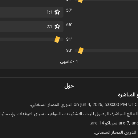
57'
1
:
1
66'
2
:
1
91'
93'
1
-
2
انتهى
حول
ج المباشرة
النتائج المباشرة، الوصول للبث، التشكيلات، المواعيد، سياق التوقعات وإحصائيات 