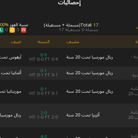
إحصائيات
نسبة الفوز
00‎%‎
17
Total:
(
مسجلة
+
مستقبلة
)
L
D
W
مسجلة
0
مستقبلة
17
0
0
ة
مضيف
النتيجة
ضيف
0-9
ة -
ريال مورسيا تحت 20 سنة
آرهوس تحت 19 GF
HT
0-0
FT
0-9
0-1
ريال مورسيا تحت 20 سنة
ألمانيا تحت 16 سنة
HT
0-1
FT
0-1
دية
نية
0-1
ريال مورسيا تحت 20 سنة
موريتانيا تحت 20 
HT
0-0
FT
0-1
الودية للشباب تحت 20
نية
2-0
ألزيرا تحت 20 سنة
ريال مورسيا تحت
HT
1-0
FT
2-0
الودية للشباب تحت 20
نية
4-0