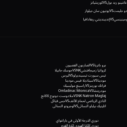
غانتينو ريد بول
VS
كورينثيانز
دو جليمت
VS
يونيون سان جيلواز
ومينينسي
VS
إنديبندينتي ريفادافيا
برو باتريا
VS
الضاربون الفضيون
كرواتيا زميجافتشيNK
VS
جوسك جابيلا
تيس سبورت تيسينديرلو
VS
ليرس
مودينا
VS
سيتاديلا فيس مودينا
فرانك بورينز
VS
راسينغ مولينبيك
مودريتشا
VS
Omladinac Mionica
NK Natron Maglaj
VS
ملادوست دوبوج كاكانج
النادي الرياضي لحمام الأنف
VS
جس قبائل
اتليتيك بيلباو النسائي
VS
لوجرونو النسائي
الملعب التونسي
VS
بلويزداد
بيلاسيكا ستروميكا
VS
رابوتنيتسكي سكوبيه
دوري الدرجة الأولى في باراغواي
بارما
VS
سامبدوريا
دوري كلكتا الهندي لكرة القدم
مانتوفا
VS
كاربي