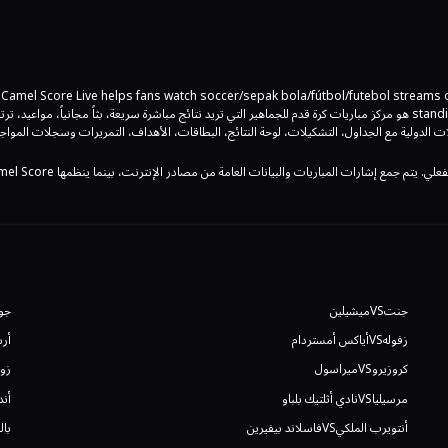
Camel Score Live helps fans watch soccer/sepak bola/fútbol/futebol streams of
standings, team news and match data in one place. Camel Score Live هو مركز مباريات كرة قدم للجماهير التي تريد نتائج مباشرة سريعة، بثاً مجانياً، مواعيد، ترتي
ت الدولية مع الجداول، التشكيلات، لوحة النتائج، البطاقات، الأهداف، التمريرات وسجلات المواج
منصتنا مستقرة ومناسبة للمتصفح وتركز على تحديثات كرة القدم في الوقت الفعلي. يتم جمع إشارات المباريات والبيانات العامة من 
جنت
VS
ميشيلين
جوه
زفوله
VS
أياكس أمستردام
أرس
كروزيرو
VS
ميراسول
زول
مرسيليا
VS
نادي أثلتيك بلباو
أن
أنتويرب الملكي
VS
فاسلاند بيفيرين
بال