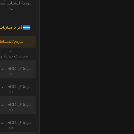
عام
آخر 5 مباريات
التاريخ/المسابق
-
مباريات دولية و
-
عام
-
عام
-
عام
-
عام