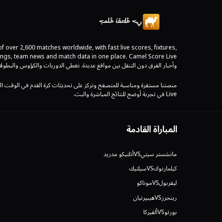
 over 2,600 matches worldwide, with fast live scores, fixtures,
وأخبار الفرق دون التنقل بين مواقع عديدة. نغطي الدوريات والكؤوس والبطولا
Live في تجربة أوضح للنتائج المباشرة والبث.
المباراة القادمة
مانشستر سيتي
VS
أتلتيكو مدريد
كيلمارنوك
VS
سيلتيك
ليفربول
VS
موناكو
رينجرز
VS
هيبيرنيان
بورتو
VS
ألفيركا