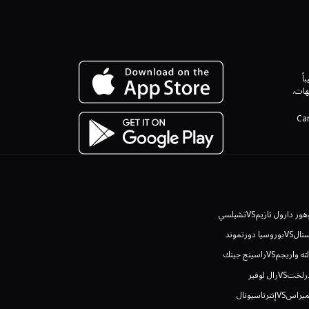
باً
هات.
مصادر الإنترنت، بينما ينظمها Camel Score
ور دارول تازيم
VS
تشيلسي
نال
VS
بوروسيا دورتموند
ته واريجم
VS
راسينج جينك
درلخت
VS
رال لوفير
ميراس
VS
إنترناسيونال