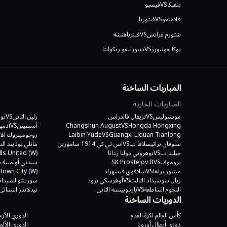
بنفيكا
VS
فيسيو
فلامنغو
VS
فيتوريا
شتورم غراتس
VS
فينرباهتشه
بوكا جونيورز
VS
ديبورتيفو ريكوليتا
المباريات الساخنة
المباريات الجارية
موستوليس
VS
تريفال فالدراس
زلين الثاني
VS
بول
Hongda Hongxing
VS
Changshun August
أمستيتن
VS
أدمير
Guangxi Liquan Tianlong
VS
Laibin Yude
روجومبيروك الا
سلوفان براتيسلافا ب
VS
اس تي كي 1914 سامورين
مانلي يونايتد ال
جيلينا ب
VS
بوهروني دولنا زدانا
lls United (W)
بروموف
VS
SK Prostejov B
سيدني أولمبيك 
ميتيور براها
VS
سلافوي فيسهراد
town City (W)
ريال سوسيداد الثالث
VS
أوهرسكي برود
سورينتو للسيدا
النجوم الساطعة
VS
باردوبيتسه الثاني
نيدلاندز النسائي
الدوريات الساخنة
يابلونيتس الثاني
VS
فيك هورني ريديس
Palmerston
VS
سيجما أولوموتس ب
VS
سلوفاكو الثاني
بريسبان رور
VS
س
كأس العالم لكرة القدم
الدوري الأرج
برنو الثاني
VS
فريدك ميتيك
ينيسي الثاني ك
دوري أبطال أوروبا
الدوري الألم