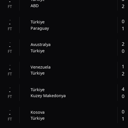
-
2
ABD
FT
-
0
Türkiye
-
1
Paraguay
FT
-
2
Avustralya
-
0
Türkiye
FT
-
1
Venezuela
-
2
Türkiye
FT
-
4
Türkiye
-
0
Kuzey Makedonya
FT
-
0
Kosova
-
1
Türkiye
FT