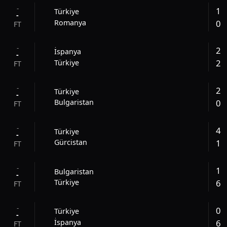
-
1
Türkiye
-
0
Romanya
FT
-
2
İspanya
-
2
Türkiye
FT
-
2
Türkiye
-
0
Bulgaristan
FT
-
4
Türkiye
-
1
Gürcistan
FT
-
1
Bulgaristan
-
6
Türkiye
FT
-
0
Türkiye
-
6
İspanya
FT