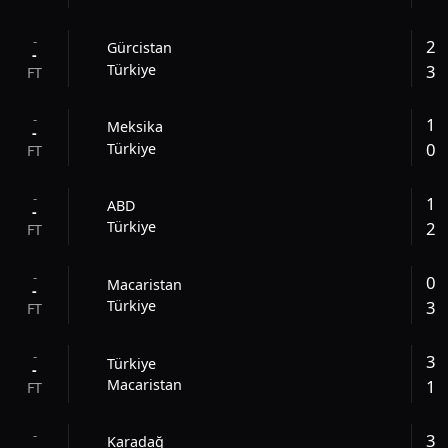
-
2
Gürcistan
-
3
Türkiye
FT
-
1
Meksika
-
0
Türkiye
FT
-
1
ABD
-
2
Türkiye
FT
-
0
Macaristan
-
3
Türkiye
FT
-
3
Türkiye
-
1
Macaristan
FT
-
3
Karadağ