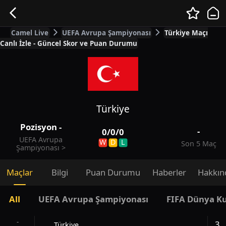
Camel Live
UEFA Avrupa Şampiyonası
Türkiye Maçı
Canlı İzle - Güncel Skor ve Puan Durumu
Türkiye
Pozisyon
-
-
0
/
0
/
0
UEFA Avrupa
W
D
L
Son 5 Maç
Şampiyonası
>
Maçlar
Bilgi
Puan Durumu
Haberler
Hakkın
All
UEFA Avrupa Şampiyonası
FIFA Dünya K
-
3
Türkiye