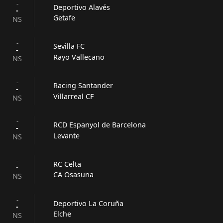
-
Deportivo Alavés
-
Getafe
NS
-
Sevilla FC
-
Rayo Vallecano
NS
-
Racing Santander
-
Villarreal CF
NS
-
RCD Espanyol de Barcelona
-
Levante
NS
-
RC Celta
-
CA Osasuna
NS
-
Deportivo La Coruña
-
Elche
NS