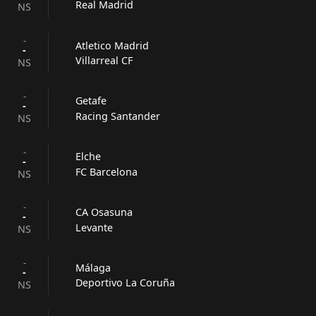
Real Madrid
NS
-
Atletico Madrid
-
Villarreal CF
NS
-
Getafe
-
Racing Santander
NS
-
Elche
-
FC Barcelona
NS
-
CA Osasuna
-
Levante
NS
-
Málaga
-
Deportivo La Coruña
NS