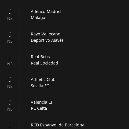
-
Atletico Madrid
-
Málaga
NS
-
Rayo Vallecano
-
Deportivo Alavés
NS
-
Real Betis
-
Real Sociedad
NS
-
Athletic Club
-
Sevilla FC
NS
-
Valencia CF
-
RC Celta
NS
-
RCD Espanyol de Barcelona
-