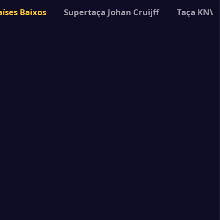
3
eal CF
aíses Baixos
Supertaça Johan Cruijff
Taça KNV
7
indhoven
3
Saint-Gilloise
2
indhoven
2
 Częstochowa
1
indhoven
1
 Antwerp
5
indhoven
1
ente Enschede
1
ead Eagles
4
indhoven