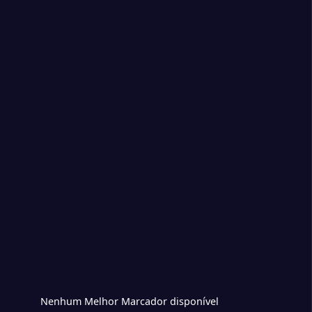
2
indhoven
1
kmaar
1
Nenhum Melhor Marcador disponível