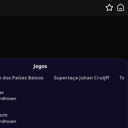
Jogos
e dos Países Baixos
Supertaça Johan Cruijff
Taç
ax
indhoven
echt
indhoven