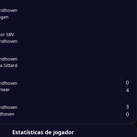
indhoven
ngen
ior SBV
indhoven
indhoven
a Sittard
0
indhoven
4
kmaar
3
indhoven
0
ndhoven
1
Estatísticas de jogador
indhoven