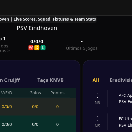
ven | Live Scores, Squad, Fixtures & Team Stats
PSV Eindhoven
o
1
-
0
/
0
/
0
e dos
W
D
L
Últimos 5 jogos
xos
>
 Cruijff
Taça KNVB
All
Eredivisi
V/E/D
Golos
Pontos
-
AFC Aj
-
PSV E
NS
0
/
0
/
0
0
/
0
0
-
FC Utr
-
0
/
0
/
0
0
/
0
0
PSV E
NS