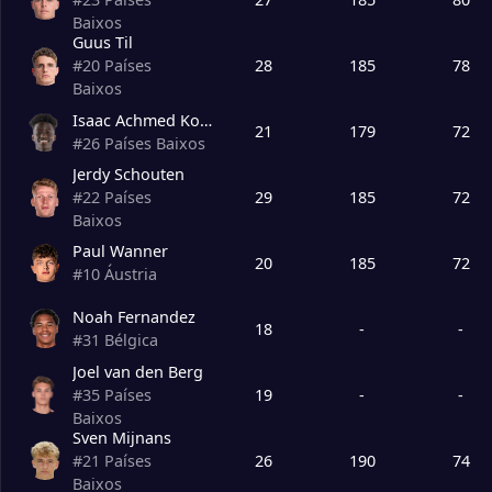
Baixos
Guus Til
28
185
78
#
20
Países
Baixos
Isaac Achmed Koroma Junior Babadi
21
179
72
#
26
Países Baixos
Jerdy Schouten
29
185
72
#
22
Países
Baixos
Paul Wanner
20
185
72
#
10
Áustria
Noah Fernandez
18
-
-
#
31
Bélgica
Joel van den Berg
19
-
-
#
35
Países
Baixos
Sven Mijnans
26
190
74
#
21
Países
Baixos