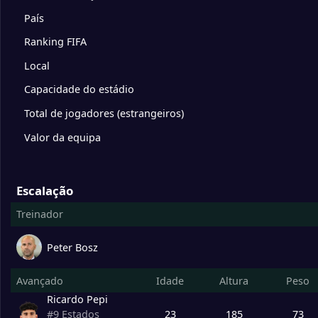
10
Sparta Roterdão
0
País
Ranking FIFA
11
Fortuna Sittard
0
Local
12
Go Ahead Eagles
0
Capacidade do estádio
Total de jogadores (estrangeiros)
13
Excelsior SBV
0
Valor da equipa
14
SC Telstar
0
Escalação
Treinador
15
PEC Zwolle
0
Relegation Playoffs
Peter Bosz
16
ADO Den Haag
0
Avançado
Idade
Altura
Peso
Degrade Team
Ricardo Pepi
17
SC Cambuur Leeuwarden
0
23
185
73
#
9
Estados