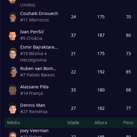
Unidos
18
Willem II
0
Couhaib Driouech
24
175
70
#
11
Marrocos
Ivan Perišić
37
187
80
#
5
Croácia
Esmir Bajraktarević
21
175
73
#
19
Bósnia e
Herzegovina
Ruben van Bommel
22
192
85
#
7
Países Baixos
Alassane Pléa
33
180
68
#
14
França
Dennis Man
27
182
77
#
27
Roménia
Médio
Idade
Altura
Peso
Joey Veerman
27
185
80
#
23
Países