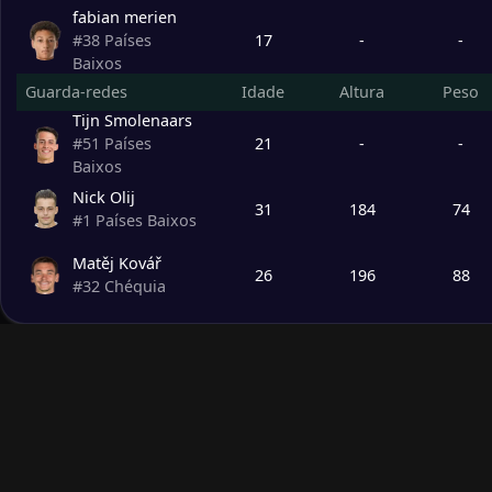
fabian merien
17
-
-
#
38
Países
Baixos
Guarda-redes
Idade
Altura
Peso
Tijn Smolenaars
21
-
-
#
51
Países
Baixos
Nick Olij
31
184
74
#
1
Países Baixos
Matěj Kovář
26
196
88
#
32
Chéquia