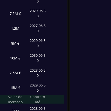
-
0
AFC Aj
-
PSV E
FT
0
/
0
/
0
0
/
0
0
2029.06.3
7.5M €
0
-
PSV E
-
2027.06.3
PEC Zw
FT
1.2M
0
-
2029.06.3
Sparta
-
8M €
0
PSV E
FT
2030.06.3
10M €
-
0
PSV E
-
FC Utr
FT
2028.06.3
2.5M €
0
-
SC Tel
-
2029.06.3
PSV E
FT
15M €
0
Valor de
Contrato
-
PSV E
-
mercado
até
NEC N
FT
2028.06.3
25M