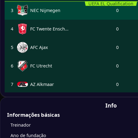
UEFA EL Qualification
3
NEC Nijmegen
0
4
FC Twente Enschede
0
5
AFC Ajax
0
6
FC Utrecht
0
7
AZ Alkmaar
0
8
SC Heerenveen
0
Info
Informações básicas
9
Groningen
0
Treinador
Ano de fundação