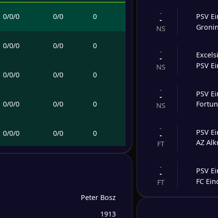
-
0
/
0
/
0
0
/
0
0
PSV E
-
Groni
NS
0
/
0
/
0
0
/
0
0
-
Excels
-
PSV E
NS
0
/
0
/
0
0
/
0
0
-
PSV E
-
0
/
0
/
0
0
/
0
0
Fortun
NS
-
PSV E
0
/
0
/
0
0
/
0
0
-
AZ Al
FT
0
/
0
/
0
0
/
0
0
-
PSV E
-
FC Ei
FT
0
/
0
/
0
0
/
0
0
Peter Bosz
-
PSV E
-
1913