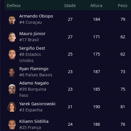
Defesa
Idade
Altura
Peso
Armando Obispo
27
184
79
#
4
Curaçau
Mauro Júnior
27
171
62
#
17
Brasil
Sergiño Dest
25
175
62
#
8
Estados
Unidos
Ryan Flamingo
23
187
73
#
6
Países Baixos
Adamo Nagalo
23
185
75
#
39
Burquina
Faso
Yarek Gasiorowski
21
190
81
#
3
Espanha
Kiliann Sildillia
24
186
76
#
25
França