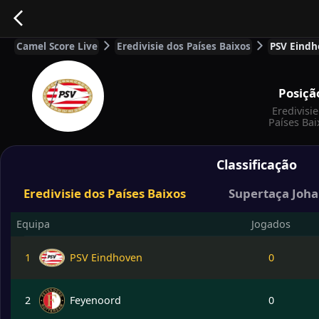
Camel Score Live
Eredivisie dos Países Baixos
PSV Eindho
Posiçã
Eredivisi
Países Bai
Classificação
Eredivisie dos Países Baixos
Supertaça Johan
Equipa
Jogados
1
PSV Eindhoven
0
2
Feyenoord
0