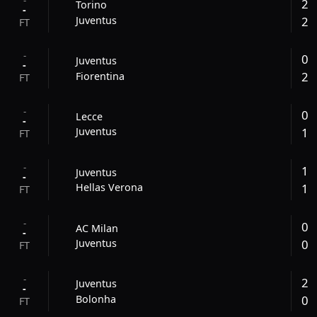
2
Torino
-
2
Juventus
FT
-
0
Juventus
-
2
Fiorentina
FT
-
0
Lecce
-
1
Juventus
FT
-
1
Juventus
-
1
Hellas Verona
FT
-
0
AC Milan
-
0
Juventus
FT
-
2
Juventus
-
0
Bolonha
FT