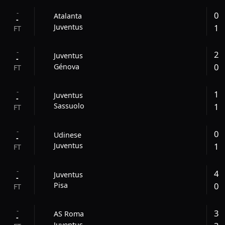
-
0
Atalanta
-
1
Juventus
FT
-
2
Juventus
-
0
Génova
FT
-
1
Juventus
-
1
Sassuolo
FT
-
0
Udinese
-
1
Juventus
FT
-
4
Juventus
-
0
Pisa
FT
-
3
AS Roma
-
Juventus