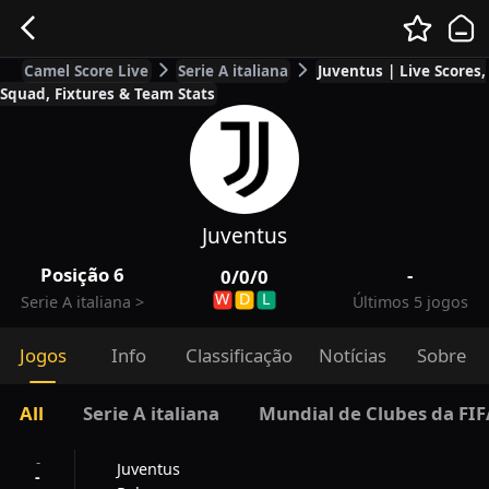
Camel Score Live
Serie A italiana
Juventus | Live Scores,
Squad, Fixtures & Team Stats
Juventus
Posição
6
-
0
/
0
/
0
W
D
L
Serie A italiana
>
Últimos 5 jogos
Jogos
Info
Classificação
Notícias
Sobre
All
Serie A italiana
Mundial de Clubes da FIF
-
Juventus
-