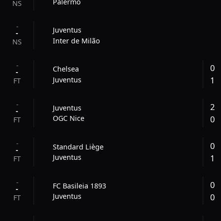
Palermo
NS
-
Juventus
-
Inter de Milão
NS
-
0
Chelsea
-
1
Juventus
FT
-
2
Juventus
-
0
OGC Nice
FT
-
0
Standard Liège
-
1
Juventus
FT
-
0
FC Basileia 1893
-
0
Juventus
FT
-