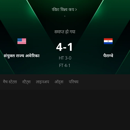
फीफा विश्व कप
-
समाप्त हो गया
4-1
संयुक्त राज्य अमेरिका
पैराग्वे
HT
3-0
FT
4-1
मैच स्टेटस
स्टैट्स
लाइनअप
ऑड्स
परिचय