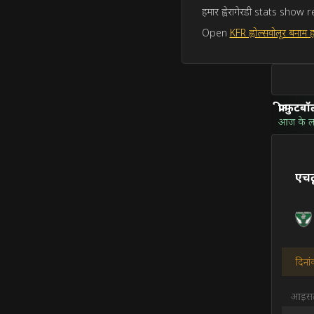
हमार ह्वेरागेरडी stats s
Open
KFR ह्वोल्सवोलूर बनाम हम
फ्री फुटब
आज के लाइ
एचट
दिनां
आइसलै