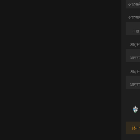
आइसलै
आइसलै
आइस
आइसलै
आइसलै
आइसलै
आइसलै
दिनां