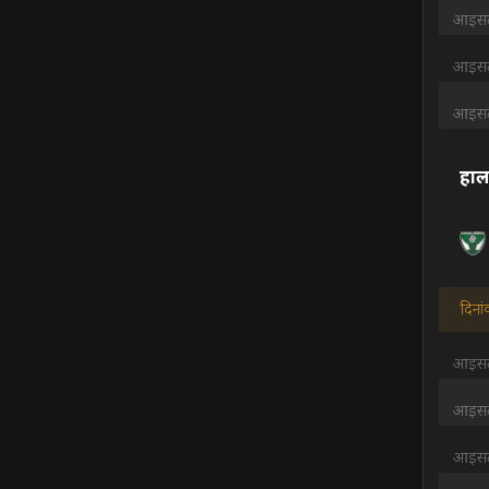
आइसलै
आइसलै
आइसलै
हाल
दिनां
आइसलै
आइसलै
आइसलै