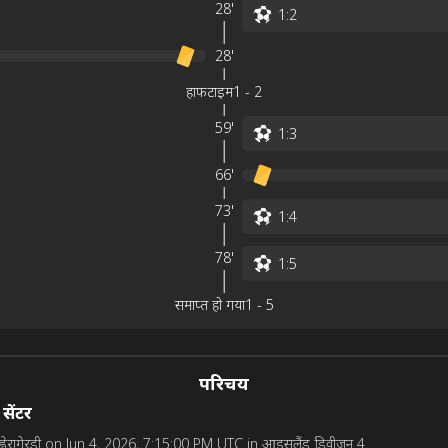
28'
1
:
2
28'
हाफटाइम
1
-
2
59'
1
:
3
66'
73'
1
:
4
78'
1
:
5
समाप्त हो गया
1
-
5
परिचय
 सेंटर
ार ह्वेरागेरडी on Jun 4, 2026, 7:15:00 PM UTC in आइसलैंड डिवीजन 4.