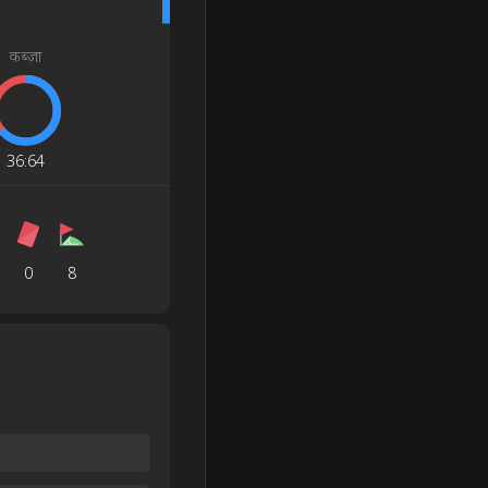
कब्ज़ा
36
:
64
0
8