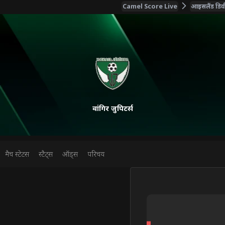
Camel Score Live
आइसलैंड डि
वांगिर जुपिटर्स
मैच स्टेटस
स्टैट्स
ऑड्स
परिचय