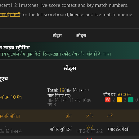
how recent H2H matches, live-score context and key match numbers.
ार ह्वेरागेरडी
for the full scoreboard, lineups and live match timeline.
स्टैट्स
ऑड्स
ॉल लाइव स्ट्रीमिंग
व फुटबॉल मैच मुफ़्त देखें, रियल-टाइम स्कोर, मैच और आँकड़ों के साथ।
स्टैट्स
ूएच
Total:
19
(
गोल किए गए
+
जीत दर
50.00%
गोल गिराए गए
)
अंतिम 10 मैच
W
D
L
2
2
0
गोल किए गए
11
गोल गिराए
गए
8
क/प्रतियोगिता
होम
स्कोर
अवे
-
2-2
वांगिर जुपिटर्स
हमार ह्वेरागेरडी
HT
2-0
FT
2-2
ंड डिवीजन 4