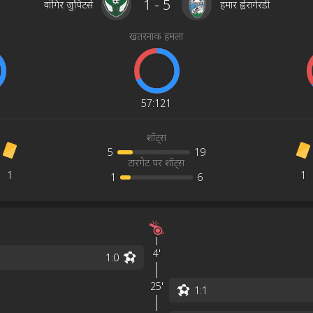
1
-
5
वांगिर जुपिटर्स
हमार ह्वेरागेरडी
खतरनाक हमला
57
:
121
शॉट्स
5
19
टारगेट पर शॉट्स
1
1
1
6
4'
1
:
0
25'
1
:
1