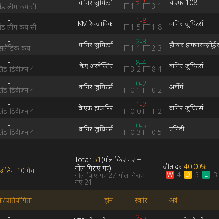
वांगिर जुपिटर्स
बीएफ 108
HT
1-1
FT
3-1
ंड लीग कप सी
-
1-8
KM रेक्जाविक
वांगिर जुपिटर्स
HT
1-5
FT
1-8
ंड लीग कप सी
-
2-3
वांगिर जुपिटर्स
हौकार हाफनरफ्ज़ोर्डु
HT
1-1
FT
2-3
लैंडिक कप
-
8-4
केए अस्वेल्लिर
वांगिर जुपिटर्स
HT
3-2
FT
8-4
ंड डिवीजन 4
-
0-2
वांगिर जुपिटर्स
अर्बोर्ग
HT
0-1
FT
0-2
ंड डिवीजन 4
-
1-2
केएफ हाफनिर
वांगिर जुपिटर्स
HT
0-0
FT
1-2
ंड डिवीजन 4
-
0-5
वांगिर जुपिटर्स
एलिडी
HT
0-3
FT
0-5
ंड डिवीजन 4
Total:
51
(
गोल किए गए
+
जीत दर
40.00%
गोल गिराए गए
)
अंतिम 10 मैच
W
D
L
4
3
3
गोल किए गए
27
गोल गिराए
गए
24
क/प्रतियोगिता
होम
स्कोर
अवे
-
2-5