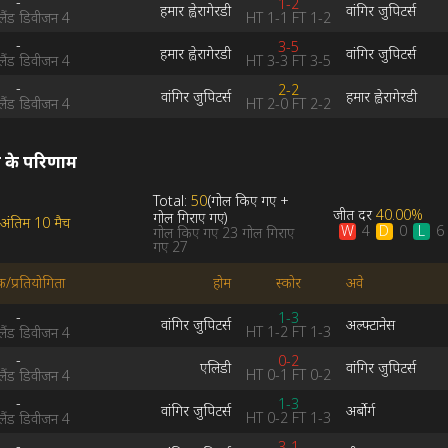
-
1-2
हमार ह्वेरागेरडी
वांगिर जुपिटर्स
HT
1-1
FT
1-2
ंड डिवीजन 4
-
3-5
हमार ह्वेरागेरडी
वांगिर जुपिटर्स
HT
3-3
FT
3-5
ंड डिवीजन 4
-
2-2
वांगिर जुपिटर्स
हमार ह्वेरागेरडी
HT
2-0
FT
2-2
ंड डिवीजन 4
 के परिणाम
Total:
50
(
गोल किए गए
+
जीत दर
40.00%
गोल गिराए गए
)
अंतिम 10 मैच
W
D
L
4
0
6
गोल किए गए
23
गोल गिराए
गए
27
क/प्रतियोगिता
होम
स्कोर
अवे
-
1-3
वांगिर जुपिटर्स
अल्फ्टानेस
HT
1-2
FT
1-3
ंड डिवीजन 4
-
0-2
एलिडी
वांगिर जुपिटर्स
HT
0-1
FT
0-2
ंड डिवीजन 4
-
1-3
वांगिर जुपिटर्स
अर्बोर्ग
HT
0-2
FT
1-3
ंड डिवीजन 4
-
3-1