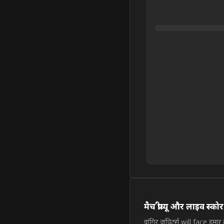
मैच प्रीव्यू और लाइव स्कोर
वांगिर जुपिटर्स will face हम