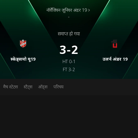
नॉर्वेजियन जूनियर अंडर 19
-
समाप्त हो गया
3-2
स्केड्समो यू19
उलर्न अंडर 19
HT
0-1
FT
3-2
मैच स्टेटस
स्टैट्स
ऑड्स
परिचय