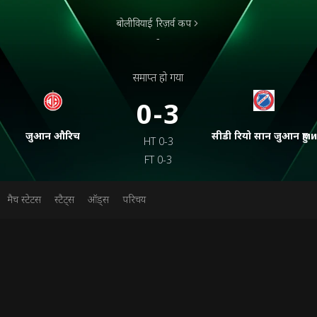
बोलीवियाई रिज़र्व कप
-
समाप्त हो गया
0-3
जुआन औरिच
सीडी रियो सान जुआन हुми
HT
0-3
FT
0-3
मैच स्टेटस
स्टैट्स
ऑड्स
परिचय