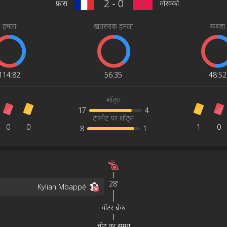
2
-
0
फ्रांस
मोरक्को
हमला
खतरनाक हमला
कब्ज़ा
114
:
82
56
:
35
48
:
52
शॉट्स
17
4
टारगेट पर शॉट्स
0
0
1
0
8
1
28'
Kylian Mbappé
वॉटर ब्रेक
चोट का समय