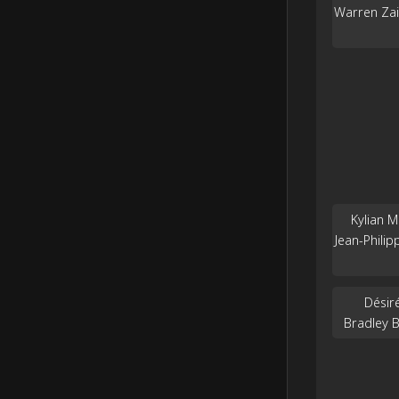
Warren Zair
Kylian Mb
Jean-Philipp
Désiré
Bradley Ba