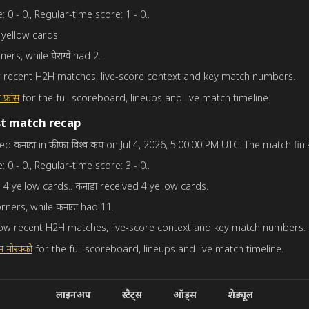
 0 - 0., Regular-time score: 1 - 0..
3 yellow cards.
ners, while पैराग्वे had 2.
how recent H2H matches, live-score context and key match numbers.
 फ्रांस
for the full scoreboard, lineups and live match timeline.
st match recap
yed कनाडा in फीफा विश्व कप on Jul 4, 2026, 5:00:00 PM UTC. The match fini
 0 - 0., Regular-time score: 3 - 0..
d 4 yellow cards.. कनाडा received 4 yellow cards.
orners, while कनाडा had 11.
show recent H2H matches, live-score context and key match numbers.
म मोरक्को
for the full scoreboard, lineups and live match timeline.
लाइनअप
स्टैट्स
ऑड्स
शेड्यूल