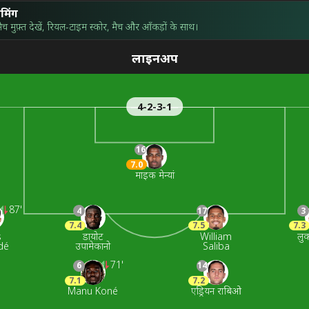
ीमिंग
मुफ़्त देखें, रियल-टाइम स्कोर, मैच और आँकड़ों के साथ।
लाइनअप
4-2-3-1
16
7.0
माइक मेन्यां
87'
4
17
3
7.4
7.5
7.3
s
डायोट
William
लुक
dé
उपामेकानो
Saliba
71'
6
14
7.1
7.2
Manu Koné
एड्रियन राबिओ