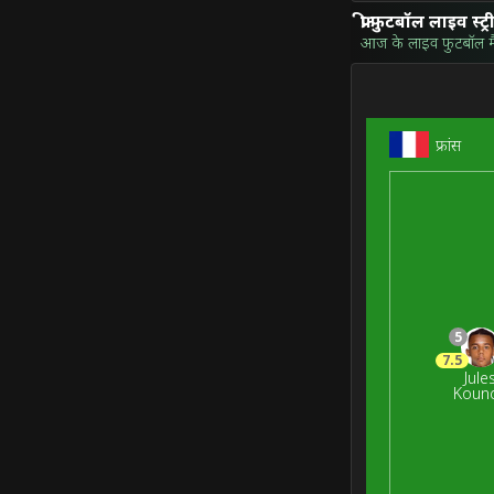
फ्री फुटबॉल लाइव स्ट्र
आज के लाइव फुटबॉल मैच 
फ्रांस
5
7.5
Jule
Koun