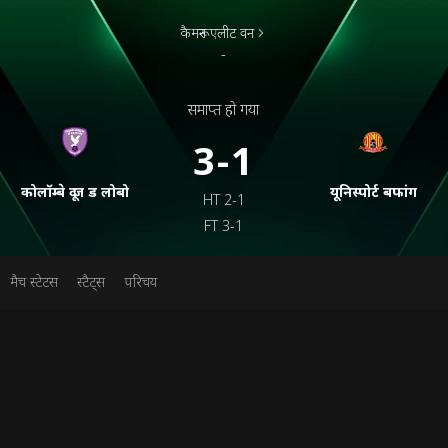
कैमरून एलीट वन
-
समाप्त हो गया
3-1
कोलॉम्बे दू ज ड लोबो
यूनिस्पोर्ट बफांग
HT
2-1
FT
3-1
मैच स्टेटस
स्टैट्स
परिचय