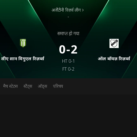
अर्जेंटीनी रिज़र्व लीग
-
समाप्त हो गया
0-2
सीए सान मिगुएल रिज़र्व्स
ऑल बॉयज़ रिज़र्व्स
HT
0-1
FT
0-2
मैच स्टेटस
स्टैट्स
ऑड्स
परिचय