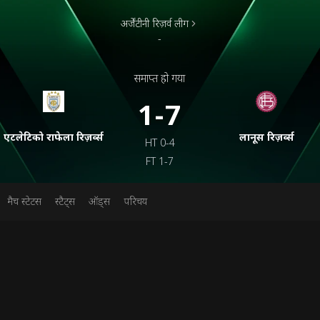
अर्जेंटीनी रिज़र्व लीग
-
समाप्त हो गया
1-7
एटलेटिको राफेला रिज़र्व्स
लानूस रिज़र्व्स
HT
0-4
FT
1-7
मैच स्टेटस
स्टैट्स
ऑड्स
परिचय