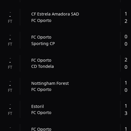
-
1
CF Estrela Amadora SAD
-
2
FC Oporto
FT
-
0
FC Oporto
-
0
Sporting CP
FT
-
2
FC Oporto
-
0
CD Tondela
FT
-
1
Nottingham Forest
-
0
FC Oporto
FT
-
1
Estoril
-
3
FC Oporto
FT
-
1
FC Oporto