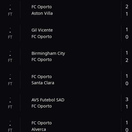
-
2
FC Oporto
-
1
Aston Villa
FT
-
1
Gil Vicente
-
0
FC Oporto
FT
-
1
Birmingham City
-
2
FC Oporto
FT
-
1
FC Oporto
-
0
Santa Clara
FT
-
3
AVS Futebol SAD
-
1
FC Oporto
FT
-
1
FC Oporto
-
0
Alverca
FT