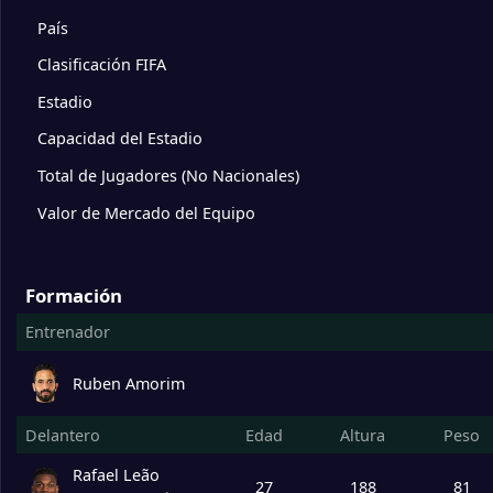
10
Udinese
0
País
Clasificación FIFA
11
Sassuolo
0
Estadio
12
Turín
0
Capacidad del Estadio
Total de Jugadores (No Nacionales)
13
Parma
0
Valor de Mercado del Equipo
14
Cagliari
0
Formación
Entrenador
15
Fiorentina
0
Ruben Amorim
16
Génova
0
Delantero
Edad
Altura
Peso
17
Lecce
0
Rafael Leão
27
188
81