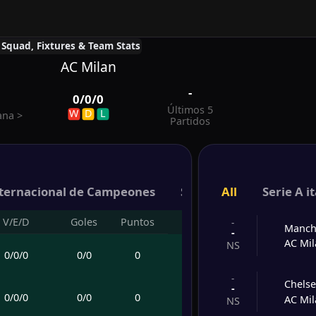
, Squad, Fixtures & Team Stats
AC Milan
-
0
/
0
/
0
Últimos 5
W
D
L
iana
>
Partidos
ternacional de Campeones
Supercopa EA SPORTS 
All
Serie A i
V/E/D
Goles
Puntos
-
Manch
-
AC Mi
NS
0
/
0
/
0
0
/
0
0
-
Chels
-
0
/
0
/
0
0
/
0
0
AC Mi
NS