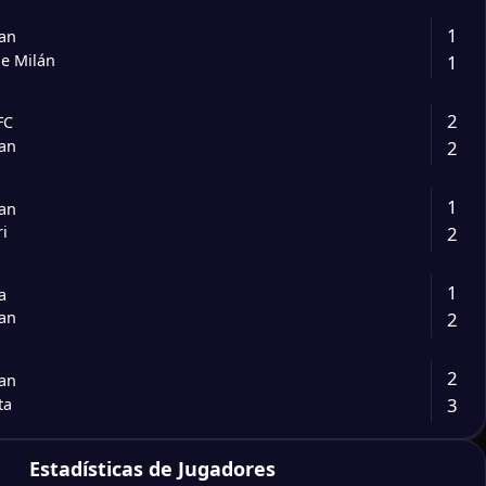
1
lan
1
de Milán
2
FC
2
lan
1
lan
2
ri
1
a
2
lan
2
lan
3
ta
2
Estadísticas de Jugadores
olo