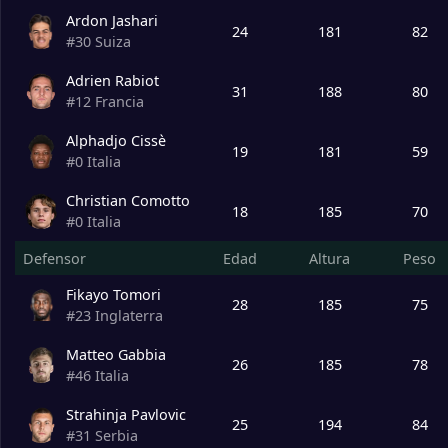
Ardon Jashari
24
181
82
#
30
Suiza
Adrien Rabiot
31
188
80
#
12
Francia
Alphadjo Cissè
19
181
59
#
0
Italia
Christian Comotto
18
185
70
#
0
Italia
Defensor
Edad
Altura
Peso
Fikayo Tomori
28
185
75
#
23
Inglaterra
Matteo Gabbia
26
185
78
#
46
Italia
Strahinja Pavlovic
25
194
84
#
31
Serbia