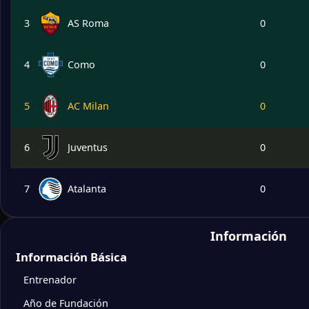
3
AS Roma
0
4
Como
0
5
AC Milan
0
6
Juventus
0
7
Atalanta
0
8
Bolonia
0
Información
Información Básica
9
Lazio
0
Entrenador
Año de Fundación