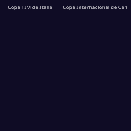
0
lan
Copa TIM de Italia
Copa Internacional de Cam
0
lan
0
us
0
 Verona
1
lan
0
lan
3
se
1
es
0
lan
3
lan
2