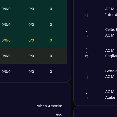
-
0
/
0
/
0
0
/
0
0
AC Mi
-
Inter 
FT
0
/
0
/
0
0
/
0
0
-
Celtic 
-
AC Mi
FT
0
/
0
/
0
0
/
0
0
-
AC Mi
-
0
/
0
/
0
0
/
0
0
Caglia
FT
-
Génov
0
/
0
/
0
0
/
0
0
-
AC Mi
FT
0
/
0
/
0
0
/
0
0
-
AC Mi
-
Atalan
FT
0
/
0
/
0
0
/
0
0
Ruben Amorim
-
Sassu
-
1899