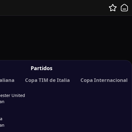
Partidos
FC
taliana
Desafío Mundial de Fútbol de la FIFA
Copa TIM de Italia
Copa Internacional 
ester United
lan
ea
lan