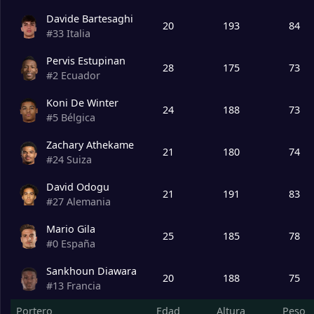
Davide Bartesaghi
20
193
84
#
33
Italia
Pervis Estupinan
28
175
73
#
2
Ecuador
Koni De Winter
24
188
73
#
5
Bélgica
Zachary Athekame
21
180
74
#
24
Suiza
David Odogu
21
191
83
#
27
Alemania
Mario Gila
25
185
78
#
0
España
Sankhoun Diawara
20
188
75
#
13
Francia
Portero
Edad
Altura
Peso