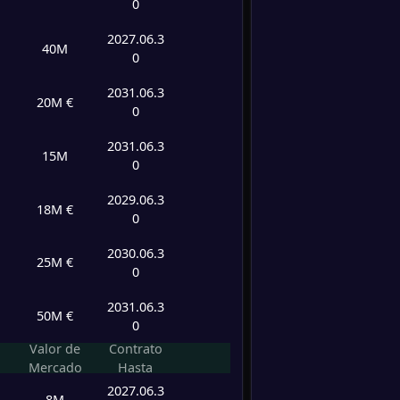
-
0
Lazio
-
AC Mi
FT
0
/
0
/
0
0
/
0
0
2027.06.3
40M
0
-
AC Mi
-
0
/
0
/
0
0
/
0
0
2031.06.3
Inter 
FT
20M €
0
0
/
0
/
0
0
/
0
0
-
2031.06.3
Cremo
-
15M
0
AC Mi
FT
2029.06.3
18M €
-
0
AC Mi
-
Parma
FT
2030.06.3
25M €
0
-
AC Mi
-
2031.06.3
Como
FT
50M €
0
Valor de
Contrato
-
Pisa
-
Mercado
Hasta
AC Mi
FT
2027.06.3
8M