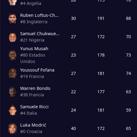
#
4
Argelia
Ruben Loftus-Cheek
30
191
88
#
8
Inglaterra
Samuel Chukwueze
27
172
70
#
21
Nigeria
Yunus Musah
23
178
73
#
80
Estados
Unidos
Youssouf Fofana
27
181
74
#
19
Francia
Warren Bondo
22
177
63
#
38
Francia
Samuele Ricci
24
181
59
#
4
Italia
Luka Modrić
40
172
65
#
0
Croacia