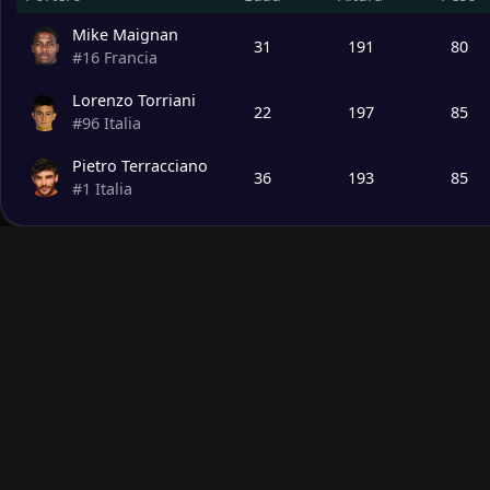
Mike Maignan
31
191
80
#
16
Francia
Lorenzo Torriani
22
197
85
#
96
Italia
Pietro Terracciano
36
193
85
#
1
Italia