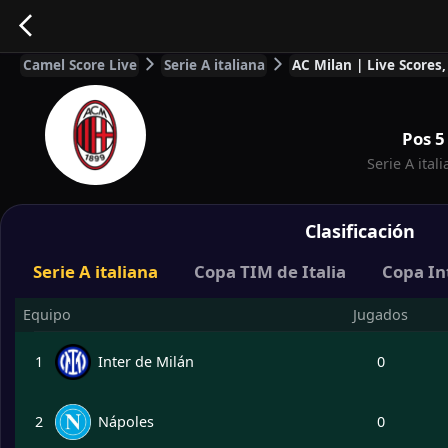
Camel Score Live
Serie A italiana
AC Milan | Live Scores
Pos
5
Serie A ital
Clasificación
Serie A italiana
Copa TIM de Italia
Copa In
Equipo
Jugados
1
Inter de Milán
0
2
Nápoles
0