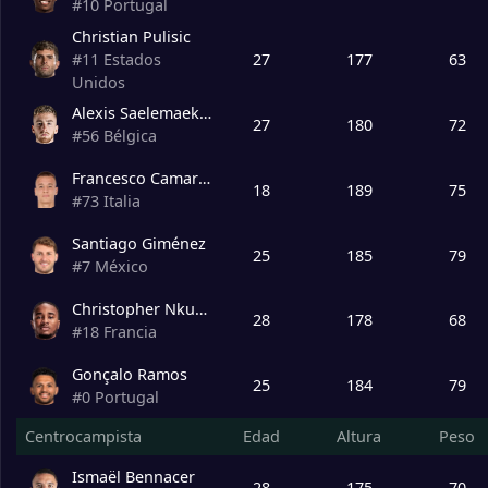
#
10
Portugal
Degrade Team
Christian Pulisic
18
Venezia
0
27
177
63
#
11
Estados
Unidos
19
Frosinone
0
Alexis Saelemaekers
27
180
72
#
56
Bélgica
20
Monza
0
Francesco Camarda
18
189
75
#
73
Italia
Santiago Giménez
25
185
79
#
7
México
Christopher Nkunku
28
178
68
#
18
Francia
Gonçalo Ramos
25
184
79
#
0
Portugal
Centrocampista
Edad
Altura
Peso
Ismaël Bennacer
28
175
70