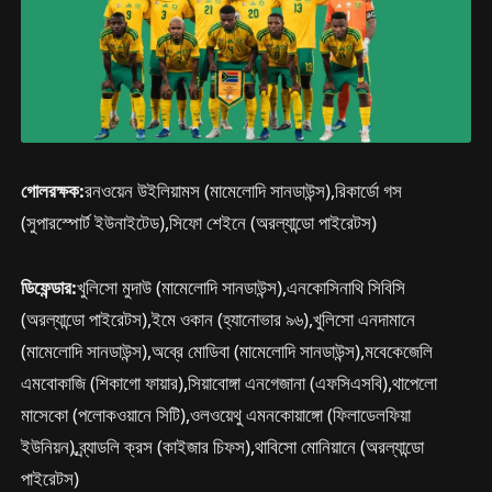
গোলরক্ষক:
রনওয়েন উইলিয়ামস (মামেলোদি সানডাউন্স),রিকার্ডো গস
(সুপারস্পোর্ট ইউনাইটেড),সিফো শেইনে (অরল্যান্ডো পাইরেটস)
ডিফেন্ডার:
খুলিসো মুদাউ (মামেলোদি সানডাউন্স),এনকোসিনাথি সিবিসি
(অরল্যান্ডো পাইরেটস),ইমে ওকান (হ্যানোভার ৯৬),খুলিসো এনদামানে
(মামেলোদি সানডাউন্স),অব্রে মোডিবা (মামেলোদি সানডাউন্স),মবেকেজেলি
এমবোকাজি (শিকাগো ফায়ার),সিয়াবোঙ্গা এনগেজানা (এফসিএসবি),থাপেলো
মাসেকো (পলোকওয়ানে সিটি),ওলওয়েথু এমনকোয়াঙ্গো (ফিলাডেলফিয়া
ইউনিয়ন),ব্র্যাডলি ক্রস (কাইজার চিফস),থাবিসো মোনিয়ানে (অরল্যান্ডো
পাইরেটস)