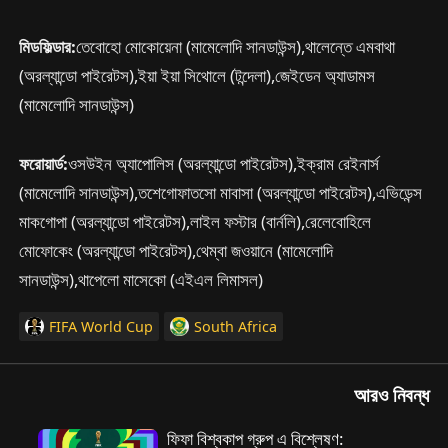
মিডফিল্ডার:
তেবোহো মোকোয়েনা (মামেলোদি সানডাউন্স),থালেন্তে এমবাথা
(অরল্যান্ডো পাইরেটস),ইয়া ইয়া সিথোলে (টন্দেলা),জেইডেন অ্যাডামস
(মামেলোদি সানডাউন্স)
ফরোয়ার্ড:
ওসউইন অ্যাপোলিস (অরল্যান্ডো পাইরেটস),ইক্‌রাম রেইনার্স
(মামেলোদি সানডাউন্স),তশেগোফাতসো মাবাসা (অরল্যান্ডো পাইরেটস),এভিডেন্স
মাকগোপা (অরল্যান্ডো পাইরেটস),লাইল ফস্টার (বার্নলি),রেলেবোহিলে
মোফোকেং (অরল্যান্ডো পাইরেটস),থেম্বা জওয়ানে (মামেলোদি
সানডাউন্স),থাপেলো মাসেকো (এইএল লিমাসল)
FIFA World Cup
South Africa
আরও নিবন্ধ
ফিফা বিশ্বকাপ গ্রুপ এ বিশ্লেষণ: