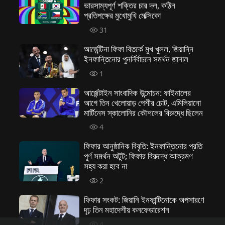
ভারসাম্যপূর্ণ শক্তির চার দল, কঠিন
প্রতিপক্ষের মুখোমুখি মেক্সিকো
31
আর্জেন্টিনা ফিফা বিতর্কে মুখ খুলল, জিয়ান্নি
ইনফান্তিনোর পুনর্নির্বাচনে সমর্থন জানাল
1
আর্জেন্টাইন সাংবাদিক উন্মোচন: ফাইনালের
আগে তিন খেলোয়াড় পেশীর চোট, এমিলিয়ানো
মার্টিনেস স্কালোনির কৌশলের বিরুদ্ধে ছিলেন
4
ফিফার আনুষ্ঠানিক বিবৃতি: ইনফান্তিনোর প্রতি
পূর্ণ সমর্থন অটুট; ফিফার বিরুদ্ধে আক্রমণ
সহ্য করা হবে না
2
ফিফার সংকট: জিয়ানি ইনফান্টিনোকে অপসারণে
দৃঢ় তিন মহাদেশীয় কনফেডারেশন
4